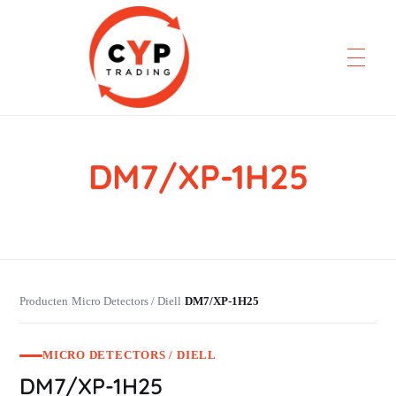
DM7/XP-1H25
CYP Trading
Professionelle Ersatzteilbeschaffung
Producten
Micro Detectors / Diell
DM7/XP-1H25
›
›
MICRO DETECTORS / DIELL
DM7/XP-1H25