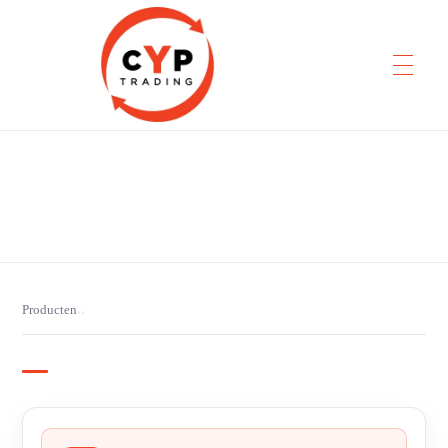
CYP Trading
Professionelle Ersatzteilbeschaffung
Producten
›
›