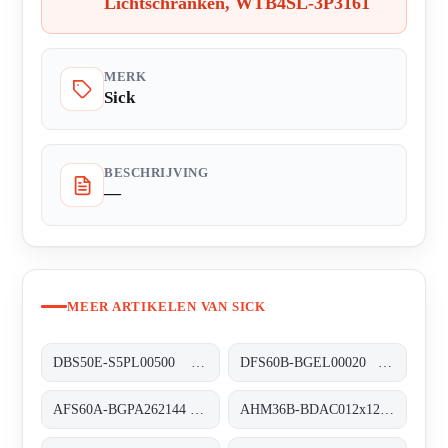
Lichtschranken, WTB4SL-3P3161
MERK
Sick
BESCHRIJVING
—
MEER ARTIKELEN VAN SICK
DBS50E-S5PL00500 Inkremental-Encoder, DBS50E-S5PL00500
DFS60B-BGEL00020 Inkremental-Encoder, DFS60B-BGEL00020
AFS60A-BGPA262144 Absolut-Encoder, AFS60A-BGPA262144
AHM36B-BDAC012x12 Absolut-Encoder, AHM36B-BDAC012x12