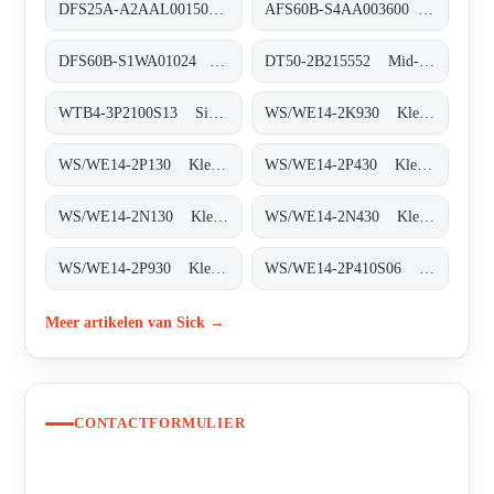
DFS25A-A2AAL001500 Inkremental-Encoder, DFS25A-A2AAL001500
AFS60B-S4AA003600 Absolut-Encoder, AFS60B-S4AA003600
DFS60B-S1WA01024 Inkremental-Encoder, DFS60B-S1WA01024
DT50-2B215552 Mid-Range-Distanzsensoren, DT50-2B215552
WTB4-3P2100S13 Sicherheitssysteme, WTB4-3P2100S13
WS/WE14-2K930 Klein-Lichtschranken, WS/WE14-2K930
WS/WE14-2P130 Klein-Lichtschranken, WS/WE14-2P130
WS/WE14-2P430 Klein-Lichtschranken, WS/WE14-2P430
WS/WE14-2N130 Klein-Lichtschranken, WS/WE14-2N130
WS/WE14-2N430 Klein-Lichtschranken, WS/WE14-2N430
WS/WE14-2P930 Klein-Lichtschranken, WS/WE14-2P930
WS/WE14-2P410S06 Klein-Lichtschranken, WS/WE14-2P410S06
Meer artikelen van Sick →
CONTACTFORMULIER