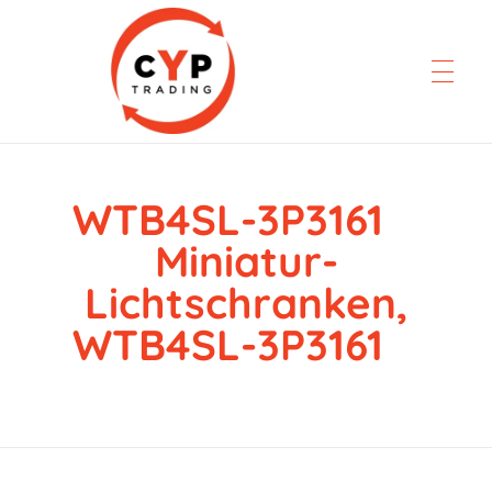
WTB4SL-3P3161
CYP Trading
Professionelle Ersatzteilbeschaffung
Miniatur-
Lichtschranken,
WTB4SL-3P3161