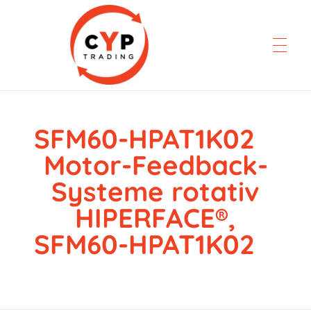
SFM60-HPAT1K02
CYP Trading
Professionelle Ersatzteilbeschaffung
Motor-Feedback-
Systeme rotativ
HIPERFACE®,
SFM60-HPAT1K02