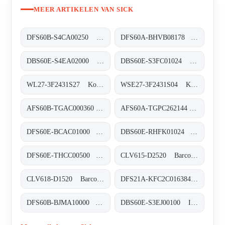
MEER ARTIKELEN VAN SICK
DFS60B-S4CA00250 Inkremental-Encoder, DFS60B-S4CA00250
DFS60A-BHVB08178 Inkremental-Encoder, DFS60A-BHVB08178
DBS60E-S4EA02000 Inkremental-Encoder, DBS60E-S4EA02000
DBS60E-S3FC01024 Inkremental-Encoder, DBS60E-S3FC01024
WL27-3F2431S27 Kompakt-Lichtschranken, WL27-3F2431S27
WSE27-3F2431S04 Kompakt-Lichtschranken, WSE27-3F2431S04
AFS60B-TGAC000360 Absolut-Encoder, AFS60B-TGAC000360
AFS60A-TGPC262144 Absolut-Encoder, AFS60A-TGPC262144
DFS60E-BCAC01000 Inkremental-Encoder, DFS60E-BCAC01000
DBS60E-RHFK01024 Inkremental-Encoder, DBS60E-RHFK01024
DFS60E-THCC00500 Inkremental-Encoder, DFS60E-THCC00500
CLV615-D2520 Barcodescanner, CLV615-D2520
CLV618-D1520 Barcodescanner, CLV618-D1520
DFS21A-KFC2C016384 Inkremental-Encoder, DFS21A-KFC2C016384
DFS60B-BJMA10000 Inkremental-Encoder, DFS60B-BJMA10000
DBS60E-S3EJ00100 Inkremental-Encoder, DBS60E-S3EJ00100