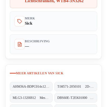
Lichtschranken, WTB4-3N3262
MERK
Sick
BESCHRIJVING
—
MEER ARTIKELEN VAN SICK
AHM36A-BDPC014x12 Absolut-Encoder, AHM36A-BDPC014x12
TiM571-2050101 2D-LiDAR-Sensoren, TiM571-2050101
MLG3-1320I812 Messende Automatisierungs-Lichtgitter, MLG3-1320I812
DBS60E-T2EK01000 Inkremental-Encoder, DBS60E-T2EK01000