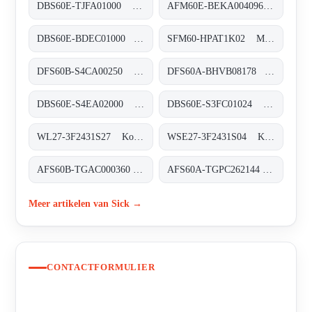
DBS60E-TJFA01000 Inkremental-Encoder, DBS60E-TJFA01000
AFM60E-BEKA004096 Absolut-Encoder, AFM60E-BEKA004096
DBS60E-BDEC01000 Inkremental-Encoder, DBS60E-BDEC01000
SFM60-HPAT1K02 Motor-Feedback-Systeme rotativ HIPERFACE®, SFM60-HPAT1K02
DFS60B-S4CA00250 Inkremental-Encoder, DFS60B-S4CA00250
DFS60A-BHVB08178 Inkremental-Encoder, DFS60A-BHVB08178
DBS60E-S4EA02000 Inkremental-Encoder, DBS60E-S4EA02000
DBS60E-S3FC01024 Inkremental-Encoder, DBS60E-S3FC01024
WL27-3F2431S27 Kompakt-Lichtschranken, WL27-3F2431S27
WSE27-3F2431S04 Kompakt-Lichtschranken, WSE27-3F2431S04
AFS60B-TGAC000360 Absolut-Encoder, AFS60B-TGAC000360
AFS60A-TGPC262144 Absolut-Encoder, AFS60A-TGPC262144
Meer artikelen van Sick →
CONTACTFORMULIER