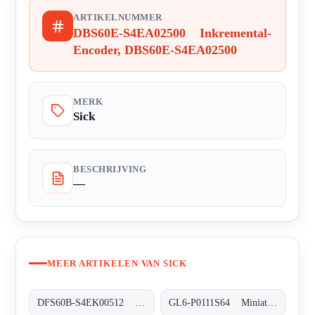
ARTIKELNUMMER
DBS60E-S4EA02500 Inkremental-
Encoder, DBS60E-S4EA02500
MERK
Sick
BESCHRIJVING
—
MEER ARTIKELEN VAN SICK
DFS60B-S4EK00512 Inkremental-Encoder, DFS60B-S4EK00512
GL6-P0111S64 Miniatur-Lichtschranken, GL6-P0111S64