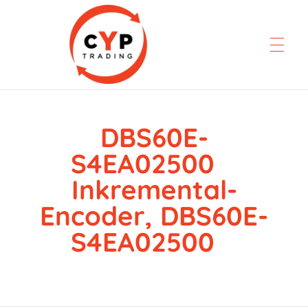
DBS60E-
CYP Trading
Professionelle Ersatzteilbeschaffung
S4EA02500
Inkremental-
Encoder, DBS60E-
S4EA02500