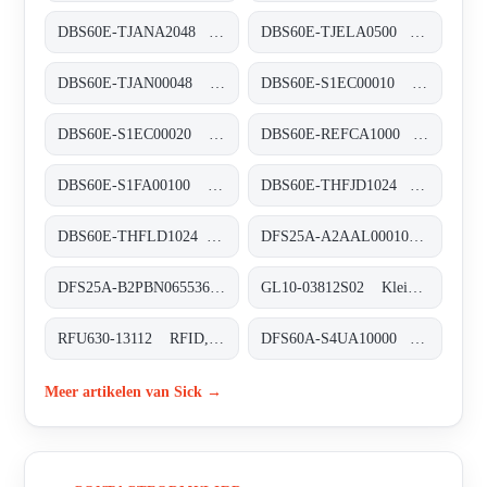
DBS60E-TJANA2048 Inkremental-Encoder, DBS60E-TJANA2048
DBS60E-TJELA0500 Inkremental-Encoder, DBS60E-TJELA0500
DBS60E-TJAN00048 Inkremental-Encoder, DBS60E-TJAN00048
DBS60E-S1EC00010 Inkremental-Encoder, DBS60E-S1EC00010
DBS60E-S1EC00020 Inkremental-Encoder, DBS60E-S1EC00020
DBS60E-REFCA1000 Inkremental-Encoder, DBS60E-REFCA1000
DBS60E-S1FA00100 Inkremental-Encoder, DBS60E-S1FA00100
DBS60E-THFJD1024 Inkremental-Encoder, DBS60E-THFJD1024
DBS60E-THFLD1024 Inkremental-Encoder, DBS60E-THFLD1024
DFS25A-A2AAL000100 Inkremental-Encoder, DFS25A-A2AAL000100
DFS25A-B2PBN065536 Inkremental-Encoder, DFS25A-B2PBN065536
GL10-03812S02 Klein-Lichtschranken, GL10-03812S02
RFU630-13112 RFID, RFU630-13112
DFS60A-S4UA10000 Inkremental-Encoder, DFS60A-S4UA10000
Meer artikelen van Sick →