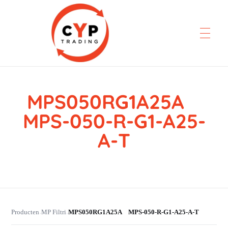
MPS050RG1A25A
CYP Trading
Professionelle Ersatzteilbeschaffung
MPS-050-R-G1-A25-
A-T
Producten
MP Filtri
MPS050RG1A25A MPS-050-R-G1-A25-A-T
›
›