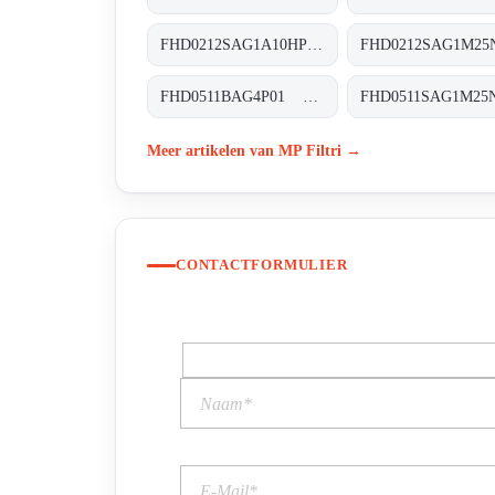
FHD0212SAG1A10HP01 FHD-021-2-S-A-G1-A10-H-P01
FHD0511BAG4P01 FHD-051-1-B-A-G4-XXX-P01
Meer artikelen van MP Filtri →
CONTACTFORMULIER