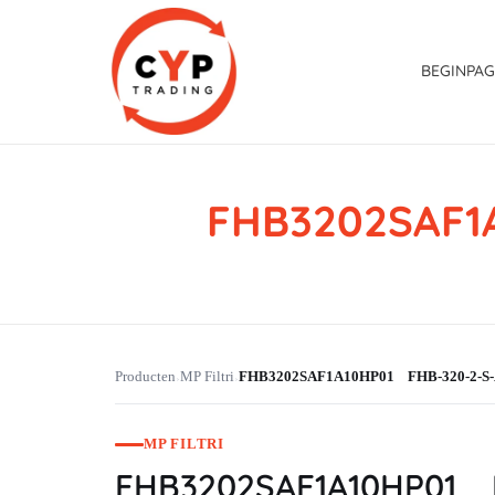
BEGINPAG
FHB3202SAF1A
CYP Trading
Professionelle Ersatzteilbeschaffung
Producten
MP Filtri
FHB3202SAF1A10HP01 FHB-320-2-S-A
›
›
MP FILTRI
FHB3202SAF1A10HP01 F