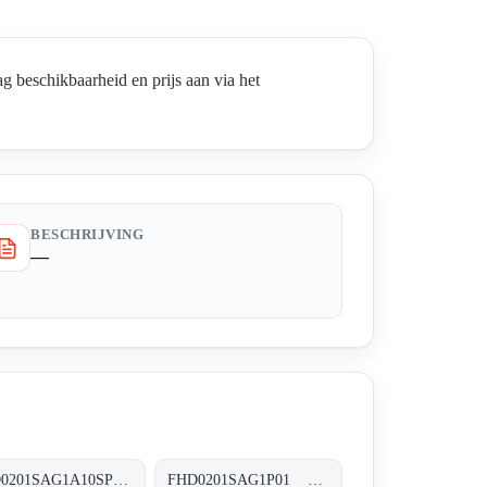
schikbaarheid en prijs aan via het
BESCHRIJVING
—
FHD0201SAG1A10SP01 FHD-020-1-S-A-G1-A10-S-P01
FHD0201SAG1P01 FHD-020-1-S-A-G1-XXX-P01