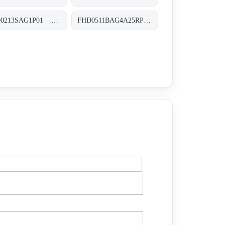
FHD0213SAG1P01 FHD-021-3-S-A-G1-XXX-P01
FHD0511BAG4A25RP01 FHD-051-1-B-A-G4-A25-R-P01