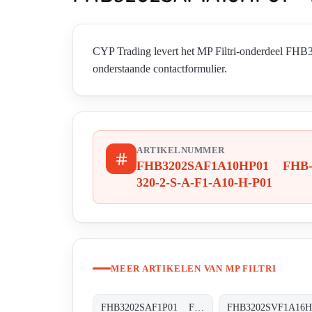
CYP Trading levert het MP Filtri-onderdeel F
onderstaande contactformulier.
ARTIKELNUMMER
FHB3202SAF1A10HP01 FHB
320-2-S-A-F1-A10-H-P01
MEER ARTIKELEN VAN MP FILTRI
FHB3202SAF1P01 FHB-320-2-S-A-F1-XXX-P01