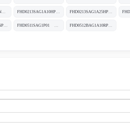
FHD0212SAG1M25NP01 FHD-021-2-S-A-G1-M25-N-P01
FHD0213SAG1A10HP01 FHD-021-3-S-A-G1-A10-H-P01
FHD0213SAG1A25HP01 FHD-021-3-S-A-G1-A25-H-P01
FHD0511SAG1M25NP01 FHD-051-1-S-A-G1-M25-N-P01
FHD0511SAG1P01 FHD-051-1-S-A-G1-XXX-P01+S
FHD0512BAG1A10RP01 FHD-051-2-B-A-G1-A10-R-P01