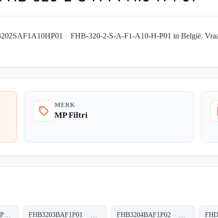
HB3202SAF1A10HP01 FHB-320-2-S-A-F1-A10-H-P01 in België. Vraag be
MERK
MP Filtri
-
FHB3202SVF1A16HP01 FHB-320-2-S-V-F1-A16-H-P01
FHB3203BAF1P01 FHB-320-3-B-A-F1-XXX-P01
FHB3204BAF1P02 FHB-320-4-B-A-F1-XXX-P02