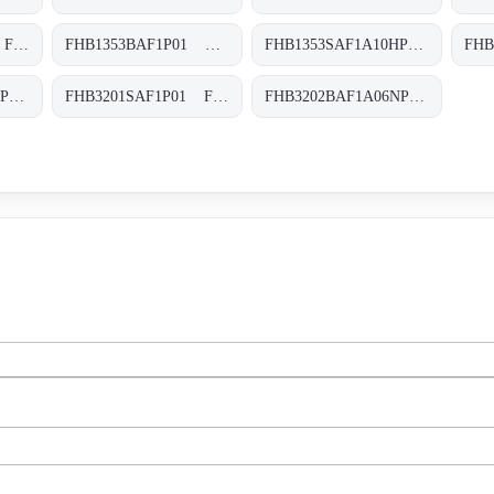
FHB1352SAF1P01 FHB-135-2-S-A-F1-XXX-P01
FHB1353BAF1P01 FHB-135-3-B-A-F1-XXX-P01
FHB1353SAF1A10HP01 FHB-135-3-S-A-F1-A10-H-P01
FHB3201SAF1A10HP01 FHB-320-1-S-A-F1-A10-H-P01
FHB3201SAF1P01 FHB-320-1-S-A-F1-XXX-P01
FHB3202BAF1A06NP01 FHB-320-2-B-A-F1-A06-N-P01