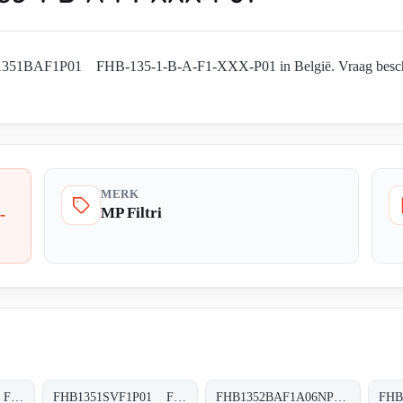
HB1351BAF1P01 FHB-135-1-B-A-F1-XXX-P01 in België. Vraag beschikb
MERK
MP Filtri
-
FHB1351SAF1P01 FHB-135-1-S-A-F1-XXX-P01
FHB1351SVF1P01 FHB-135-1-S-V-F1-XXX-P01
FHB1352BAF1A06NP01 FHB-135-2-B-A-F1-A06-N-P01