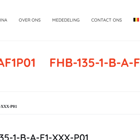
INA
OVER ONS
MEDEDELING
CONTACT ONS
AF1P01 FHB-135-1-B-A-F
-XXX-P01
5-1-B-A-F1-XXX-P01