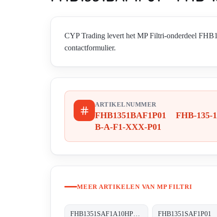
CYP Trading levert het MP Filtri-onderdeel F
contactformulier.
ARTIKELNUMMER
FHB1351BAF1P01 FHB-135-1
B-A-F1-XXX-P01
MEER ARTIKELEN VAN MP FILTRI
FHB1351SAF1A10HP01 FHB-135-1-S-A-F1-A10-H-P01