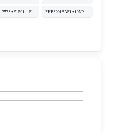
FHB1353SAF1P01 FHB-135-3-S-A-F1-XXX-P01
FHB3201BAF1A10NP01 FHB-320-1-B-A-F1-A10-N-P01