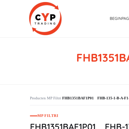
BEGINPAG
FHB1351B
CYP Trading
Professionelle Ersatzteilbeschaffung
Producten
MP Filtri
FHB1351BAF1P01 FHB-135-1-B-A-F1
›
›
MP FILTRI
FHB1351BAF1P01 FHB-13