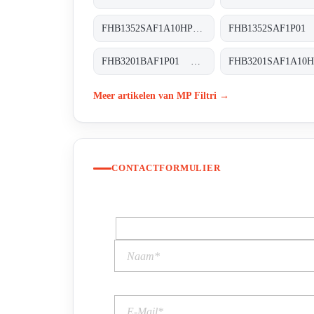
FHB1352SAF1A10HP01 FHB-135-2-S-A-F1-A10-H-P01
FHB3201BAF1P01 FHB-320-1-B-A-F1-XXX-P01
Meer artikelen van MP Filtri →
CONTACTFORMULIER