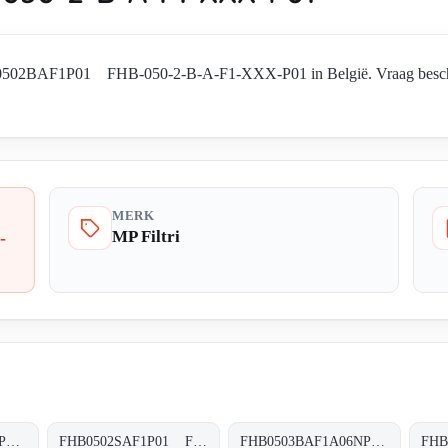
HB0502BAF1P01 FHB-050-2-B-A-F1-XXX-P01 in België. Vraag beschikb
MERK
MP Filtri
-
FHB0502SAF1A25SP01 FHB-050-2-S-A-F1-A25-S-P01
FHB0502SAF1P01 FHB-050-2-S-A-F1-XXX-P01
FHB0503BAF1A06NP01 FHB-050-3-B-A-F1-A06-N-P01