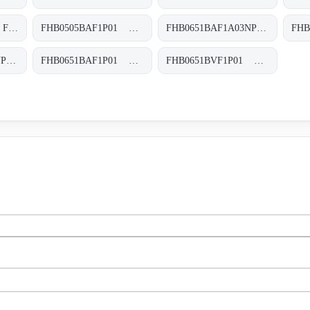
FHB0504SVF1P01 FHB-050-4-S-V-F1-XXX-P01
FHB0505BAF1P01 FHB-050-5-B-A-F1-XXX-P01
FHB0651BAF1A03NP03 FHB-065-1-B-A-F1-A03-N-P01
FHB0651BAF1A25NP01 FHB-065-1-B-A-F1-A25-N-P01
FHB0651BAF1P01 FHB-065-1-B-A-F1-XXX-P01
FHB0651BVF1P01 FHB-065-1-B-V-F1-XXX-P01