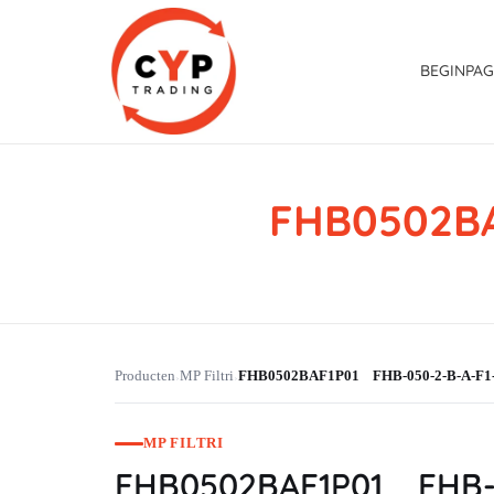
BEGINPAG
FHB0502BA
CYP Trading
Professionelle Ersatzteilbeschaffung
Producten
MP Filtri
FHB0502BAF1P01 FHB-050-2-B-A-F1
›
›
MP FILTRI
FHB0502BAF1P01 FHB-0