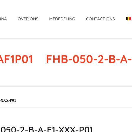
INA
OVER ONS
MEDEDELING
CONTACT ONS
F1P01 FHB-050-2-B-A-
-XXX-P01
50-2-B-A-F1-XXX-P01