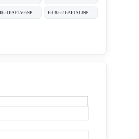
FHB0651BAF1A06NP01 FHB-065-1-B-A-F1-A06-N-P01
FHB0651BAF1A10NP01 FHB-065-1-B-A-F1-A10-N-P01