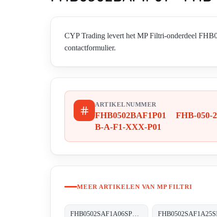
CYP Trading levert het MP Filtri-onderdeel F
contactformulier.
ARTIKELNUMMER
FHB0502BAF1P01 FHB-050-2
B-A-F1-XXX-P01
MEER ARTIKELEN VAN MP FILTRI
FHB0502SAF1A06SP01 FHB-050-2-S-A-F1-A06-S-P01