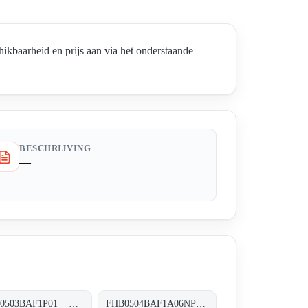
aarheid en prijs aan via het onderstaande
BESCHRIJVING
—
FHB0503BAF1P01 FHB-050-3-B-A-F1-XXX-P01
FHB0504BAF1A06NP01 FHB-050-4-B-A-F1-A06-N-P01