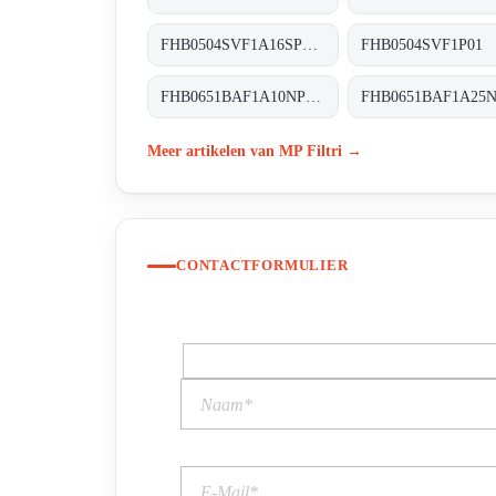
FHB0504SVF1A16SP01 FHB-050-4-S-V-F1-A16-S-P01
FHB0651BAF1A10NP03 FHB-065-1-B-A-F1-A10-N-P03
Meer artikelen van MP Filtri →
CONTACTFORMULIER