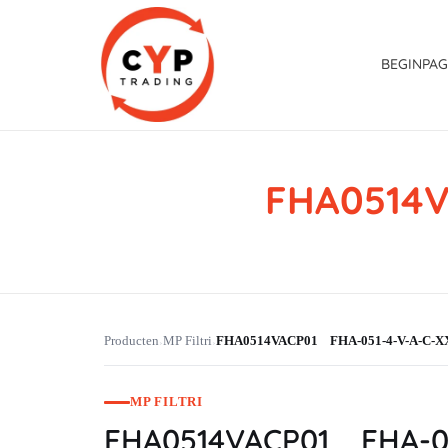
BEGINPAG
FHA0514V
CYP Trading
Professionelle Ersatzteilbeschaffung
Producten
MP Filtri
FHA0514VACP01 FHA-051-4-V-A-C-X
›
›
MP FILTRI
FHA0514VACP01 FHA-05