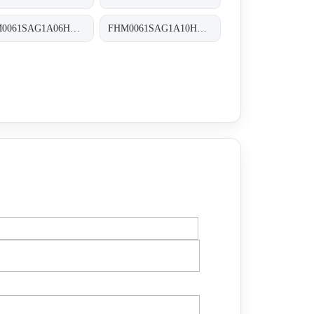
FHM0061SAG1A06HP01 FHM-006-1-S-A-G1-A06-H-P01
FHM0061SAG1A10HP01 FHM-006-1-S-A-G1-A10-H-P01