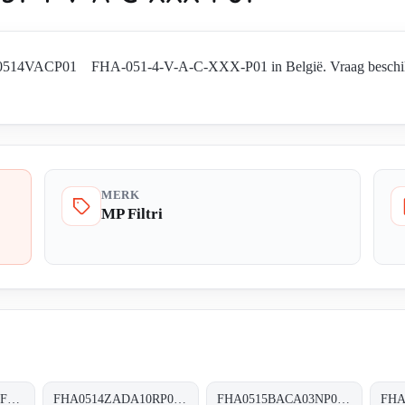
HA0514VACP01 FHA-051-4-V-A-C-XXX-P01 in België. Vraag beschikbaa
MERK
MP Filtri
FHA0514VADP01 FHA-051-4-V-A-D-XXX-P01
FHA0514ZADA10RP01 FHA-051-4-Z-A-D-A10-R-P01
FHA0515BACA03NP06 FHA-051-5-B-A-C-A03-N-P06