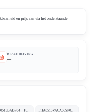
rheid en prijs aan via het onderstaande
BESCHRIJVING
—
FHA0515BADP04 FHA-051-5-B-A-D-XXX-P04
FHA0515VACA06SP04 FHA-051-5-V-A-C-A06-S-P04