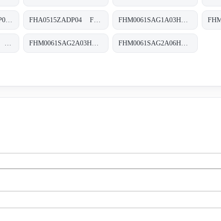
FHA0515ZADA10RP04 FHA-051-5-Z-A-D-A10-R-P04
FHA0515ZADP04 FHA-051-5-Z-A-D-XXX-P04
FHM0061SAG1A03HP01 FHM-006-1-S-A-G1-A03-H-P01
FHM0061SAG1P01 FHM-006-1-S-A-G1-XXX-S
FHM0061SAG2A03HP01 FHM-006-1-S-A-G2-A03-H-P01
FHM0061SAG2A06HP01 FHM-006-1-S-A-G2-A06-H-P01