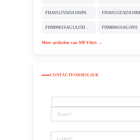
FHA0515VADA10SP04 FHA-051-5-V-A-D-A10-S-P01
FHM0061SAG1A25HP01 FHM-006-1-S-A-G1-A25-H-P01
Meer artikelen van MP Filtri →
CONTACTFORMULIER