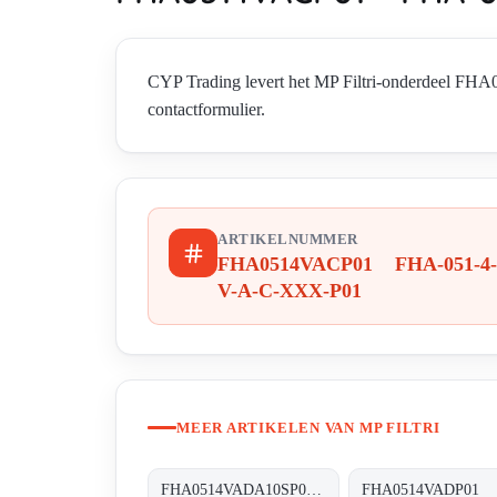
CYP Trading levert het MP Filtri-onderdeel F
contactformulier.
ARTIKELNUMMER
FHA0514VACP01 FHA-051-4-
V-A-C-XXX-P01
MEER ARTIKELEN VAN MP FILTRI
FHA0514VADA10SP01 FHA-051-4-V-A-D-A10-S-P01