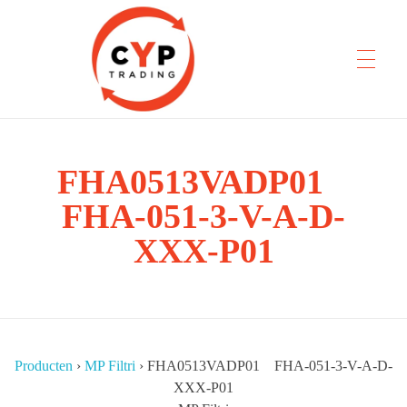
CYP Trading
FHA0513VADP01
Professionelle Ersatzteilbeschaffung
FHA-051-3-V-A-D-
XXX-P01
Producten
›
MP Filtri
›
FHA0513VADP01 FHA-051-3-V-A-D-
XXX-P01