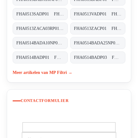
FHA0513SADP01 FHA-051-3-S-A-D-XXX-P01
FHA0513VADP01 FHA-051-3-V-A-D-XXX-P01
FHA0513ZACA03RP01 FHA-051-3-Z-A-C-A-03-R-P01
FHA0513ZACP01 FHA-051-3-Z-A-C-XXX-P01
FHA0514BADA10NP01 FHA-051-4-B-A-D-A10-N-P01
FHA0514BADA25NP01 FHA-051-4-B-A-D-A25-N-P01
FHA0514BADP01 FHA-051-4-B-A-D-XXX-P01
FHA0514BADP03 FHA-051-4-B-A-D-XXX-P03
Meer artikelen van MP Filtri →
CONTACTFORMULIER