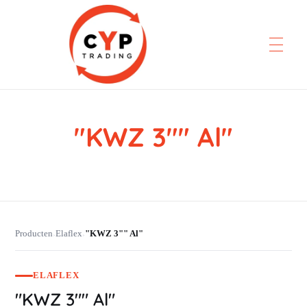
"KWZ 3"" Al"
CYP Trading
Professionelle Ersatzteilbeschaffung
Producten
Elaflex
"KWZ 3"" Al"
›
›
ELAFLEX
"KWZ 3"" Al"