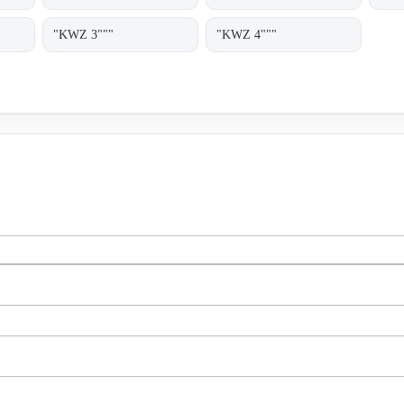
"KWZ 3"""
"KWZ 4"""