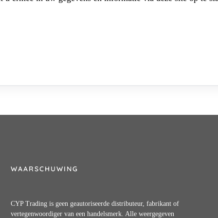
WAARSCHUWING
CYP Trading is geen geautoriseerde distributeur, fabrikant of
vertegenwoordiger van een handelsmerk. Alle weergegeven