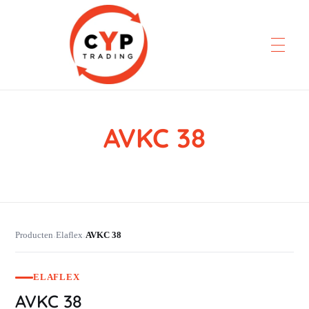
AVKC 38
CYP Trading
Professionelle Ersatzteilbeschaffung
Producten
Elaflex
AVKC 38
›
›
ELAFLEX
AVKC 38