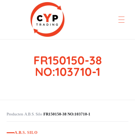
FR150150-38
CYP Trading
Professionelle Ersatzteilbeschaffung
NO:103710-1
Producten
A.B.S. Silo
FR150150-38 NO:103710-1
›
›
A.B.S. SILO