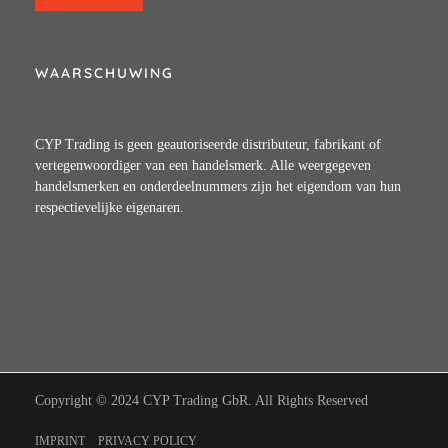
WAARSCHUWING
CYP Trading is geen geautoriseerde distributeur, fabrikant of
vertegenwoordiger van een handelsmerk. Alle weergegeven
handelsmerken en onderdeelnummers zijn het eigendom van hun
respectievelijke eigenaren.
Copyright © 2024 CYP Trading GbR. All Rights Reserved
IMPRINT
PRIVACY POLICY