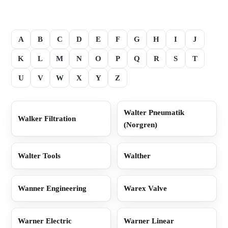
A
B
C
D
E
F
G
H
I
J
K
L
M
N
O
P
Q
R
S
T
U
V
W
X
Y
Z
Walter Pneumatik
Walker Filtration
(Norgren)
Walter Tools
Walther
Wanner Engineering
Warex Valve
Warner Electric
Warner Linear