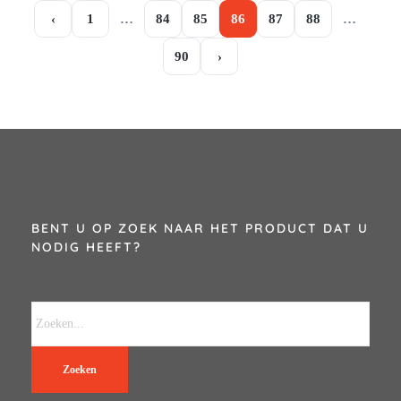
‹
1
…
84
85
86
87
88
…
90
›
BENT U OP ZOEK NAAR HET PRODUCT DAT U
NODIG HEEFT?
Zoeken