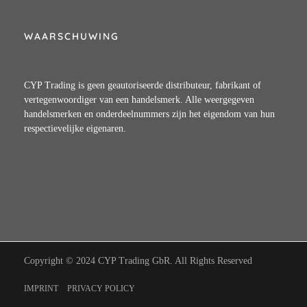
WAARSCHUWING
CYP Trading is geen geautoriseerde distributeur, fabrikant of
vertegenwoordiger van een handelsmerk. Alle weergegeven
handelsmerken en onderdeelnummers zijn het eigendom van hun
respectievelijke eigenaren.
Copyright © 2024 CYP Trading GbR. All Rights Reserved
IMPRINT
PRIVACY POLICY