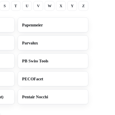
S
T
U
V
W
X
Y
Z
Papenmeier
Parvalux
PB Swiss Tools
PECOFacet
t)
Pentair Nocchi