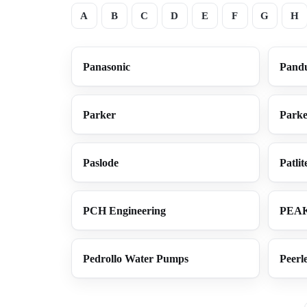
A
B
C
D
E
F
G
H
Panasonic
Pandu
Parker
Parke
Paslode
Patlit
PCH Engineering
PEA
Pedrollo Water Pumps
Peerle