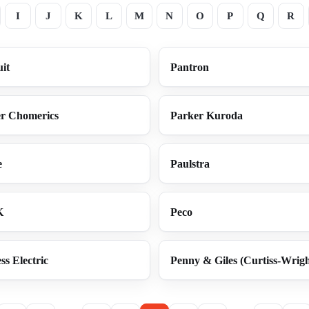
I
J
K
L
M
N
O
P
Q
R
it
Pantron
r Chomerics
Parker Kuroda
e
Paulstra
K
Peco
ss Electric
Penny & Giles (Curtiss-Wrigh