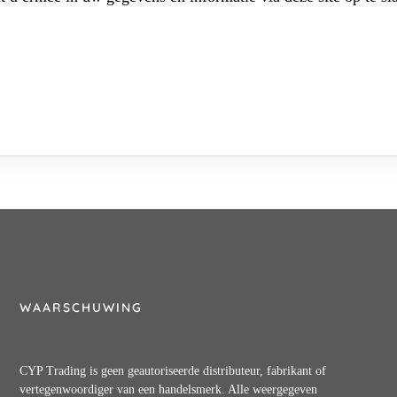
WAARSCHUWING
CYP Trading is geen geautoriseerde distributeur, fabrikant of
vertegenwoordiger van een handelsmerk. Alle weergegeven