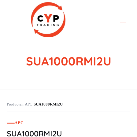
SUA1000RMI2U
CYP Trading
Professionelle Ersatzteilbeschaffung
Producten
APC
SUA1000RMI2U
›
›
APC
SUA1000RMI2U