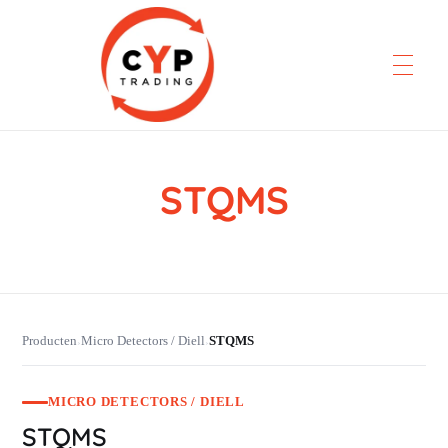
STQMS
CYP Trading
Professionelle Ersatzteilbeschaffung
Producten
Micro Detectors / Diell
STQMS
›
›
MICRO DETECTORS / DIELL
STQMS