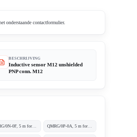
et onderstaande contactformulier.
BESCHRIJVING
Inductive sensor M12 unshielded
PNP conn. M12
QMRG/0N-0F, 5 m for transparent objects NPN L/D conn.M8 4pins
QMRG/0P-0A, 5 m for transparent objects PNP L/D cable 2m