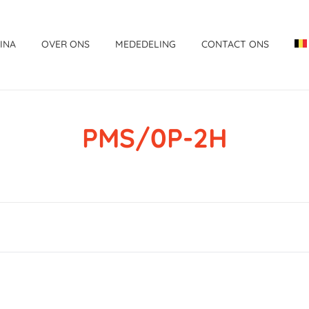
INA
OVER ONS
MEDEDELING
CONTACT ONS
PMS/0P-2H