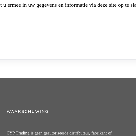
t u ermee in uw gegevens en informatie via deze site op te sl
WAARSCHUWING
CYP Trading is geen geautoriseerde distributeur, fabrikant of