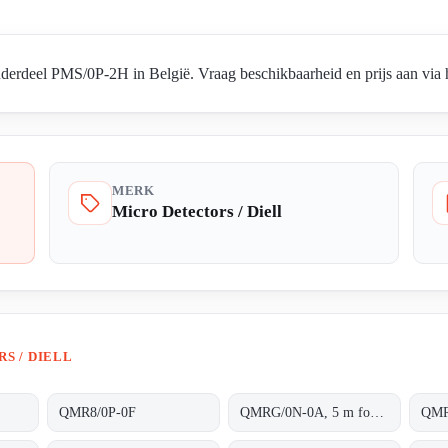
nderdeel PMS/0P-2H in België. Vraag beschikbaarheid en prijs aan via h
MERK
Micro Detectors / Diell
S / DIELL
QMR8/0P-0F
QMRG/0N-0A, 5 m for transparent objects NPN L/D cable 2m