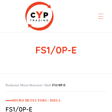
FS1/0P-E
CYP Trading
Professionelle Ersatzteilbeschaffung
Producten
Micro Detectors / Diell
FS1/0P-E
›
›
MICRO DETECTORS / DIELL
FS1/0P-E