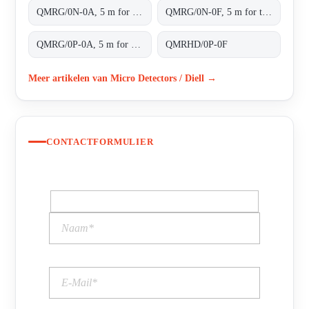
QMRG/0N-0A, 5 m for transparent objects NPN L/D cable 2m
QMRG/0N-0F, 5 m for transparent objects NPN L/D conn.M8 4pins
QMRG/0P-0A, 5 m for transparent objects PNP L/D cable 2m
QMRHD/0P-0F
Meer artikelen van Micro Detectors / Diell →
CONTACTFORMULIER