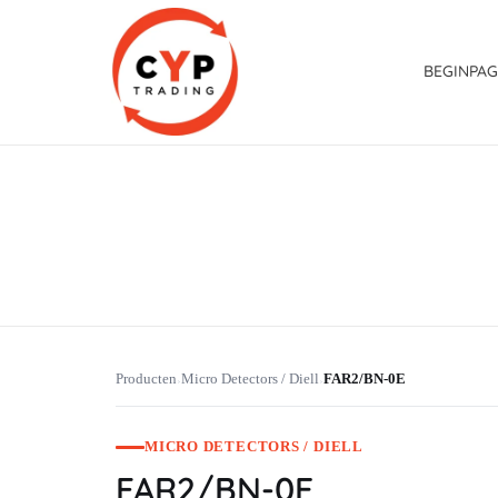
BEGINPAG
CYP Trading
Professionelle Ersatzteilbeschaffung
Producten
Micro Detectors / Diell
FAR2/BN-0E
›
›
MICRO DETECTORS / DIELL
FAR2/BN-0E