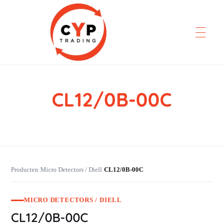
CL12/0B-00C
CYP Trading
Professionelle Ersatzteilbeschaffung
Producten
Micro Detectors / Diell
CL12/0B-00C
›
›
MICRO DETECTORS / DIELL
CL12/0B-00C