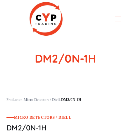
DM2/0N-1H
CYP Trading
Professionelle Ersatzteilbeschaffung
Producten
Micro Detectors / Diell
DM2/0N-1H
›
›
MICRO DETECTORS / DIELL
DM2/0N-1H