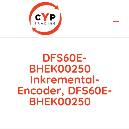
DFS60E-
CYP Trading
Professionelle Ersatzteilbeschaffung
BHEK00250
Inkremental-
Encoder, DFS60E-
BHEK00250