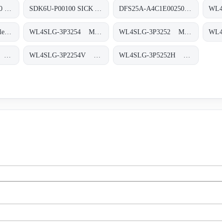
DFS60E-BHEK00250 Inkremental-Encoder, DFS60E-BHEK00250
SDK6U-P00100 SICK AppSpace Speichermedien, SDK6U-P00100 SICK AppSpace
DFS25A-A4C1E002500 Inkremental-Encoder, DFS25A-A4C1E002500
WL9LG-3P1152 Klein-Lichtschranken, WL9LG-3P1152
WL4SLG-3P3254 Miniatur-Lichtschranken, WL4SLG-3P3254
WL4SLG-3P3252 Miniatur-Lichtschranken, WL4SLG-3P3252
WL4SLG-3F2254V Miniatur-Lichtschranken, WL4SLG-3F2254V
WL4SLG-3P2254V Miniatur-Lichtschranken, WL4SLG-3P2254V
WL4SLG-3P5252H Miniatur-Lichtschranken, WL4SLG-3P5252H