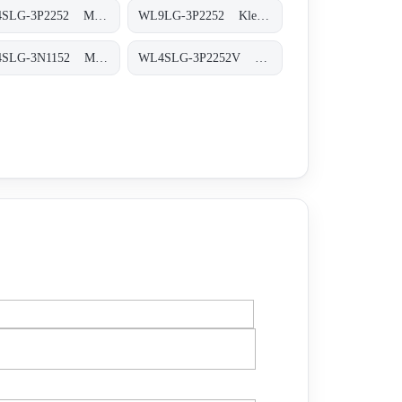
WL4SLG-3P2252 Miniatur-Lichtschranken, WL4SLG-3P2252
WL9LG-3P2252 Klein-Lichtschranken, WL9LG-3P2252
WL4SLG-3N1152 Miniatur-Lichtschranken, WL4SLG-3N1152
WL4SLG-3P2252V Miniatur-Lichtschranken, WL4SLG-3P2252V