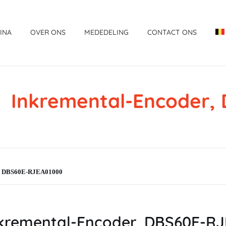
INA
OVER ONS
MEDEDELING
CONTACT ONS
Inkremental-Encoder
r, DBS60E-RJEA01000
kremental-Encoder, DBS60E-