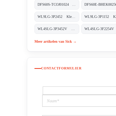
DFS60S-TCOJ01024 Sicherheits-Encoder, DFS60S-TCOJ01024
WL9LG-3P2452 Klein-Lichtschranken, WL9LG-3P2452
WL4SLG-3P3452V Miniatur-Lichtschranken, WL4SLG-3P3452V
Meer artikelen van Sick →
CONTACTFORMULIER