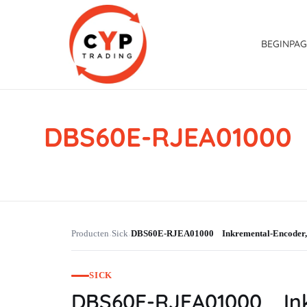
BEGINPAG
DBS60E-RJEA01000 
CYP Trading
Professionelle Ersatzteilbeschaffung
Producten
Sick
DBS60E-RJEA01000 Inkremental-Encode
›
›
SICK
DBS60E-RJEA01000 In