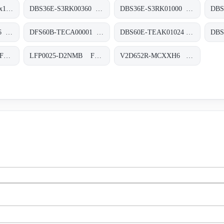
AHM36A-BDAC014x12 Absolut-Encoder, AHM36A-BDAC014x12
DBS36E-S3RK00360 Inkremental-Encoder, DBS36E-S3RK00360
DBS36E-S3RK01000 Inkremental-Encoder, DBS36E-S3RK01000
DFS60B-TFCK04096 Inkremental-Encoder, DFS60B-TFCK04096
DFS60B-TECA00001 Inkremental-Encoder, DFS60B-TECA00001
DBS60E-TEAK01024 Inkremental-Encoder, DBS60E-TEAK01024
LFP0025-C1NMB Füllstandsensoren, LFP0025-C1NMB
LFP0025-D2NMB Füllstandsensoren, LFP0025-D2NMB
V2D652R-MCXXH6 Kamerabasierte Codeleser, V2D652R-MCXXH6