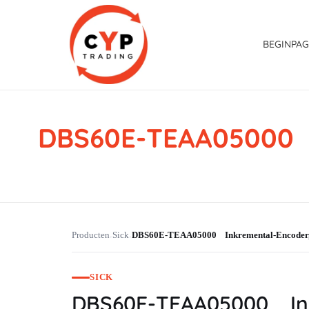
BEGINPAG
DBS60E-TEAA05000 
CYP Trading
Professionelle Ersatzteilbeschaffung
Producten
Sick
DBS60E-TEAA05000 Inkremental-Encode
›
›
SICK
DBS60E-TEAA05000 In