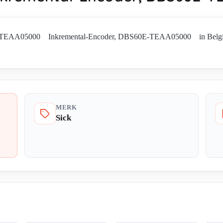
E-TEAA05000 Inkremental-Encoder, DBS60E-TEAA05000 in België. Vr
MERK
Sick