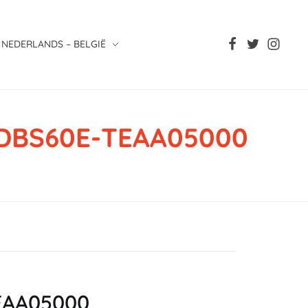
NEDERLANDS – BELGIË
, DBS60E-TEAA05000
TEAA05000