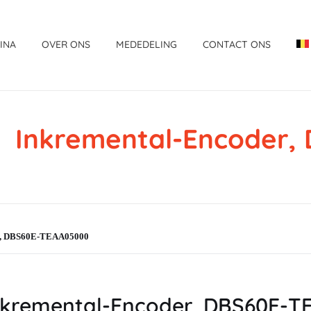
INA
OVER ONS
MEDEDELING
CONTACT ONS
Inkremental-Encoder
r, DBS60E-TEAA05000
kremental-Encoder, DBS60E-