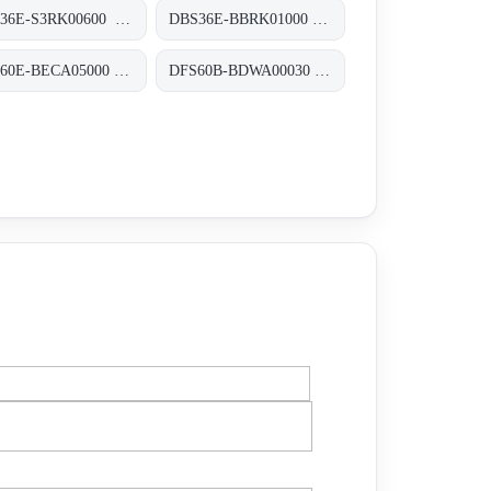
DBS36E-S3RK00600 Inkremental-Encoder, DBS36E-S3RK00600
DBS36E-BBRK01000 Inkremental-Encoder, DBS36E-BBRK01000
DBS60E-BECA05000 Inkremental-Encoder, DBS60E-BECA05000
DFS60B-BDWA00030 Inkremental-Encoder, DFS60B-BDWA00030