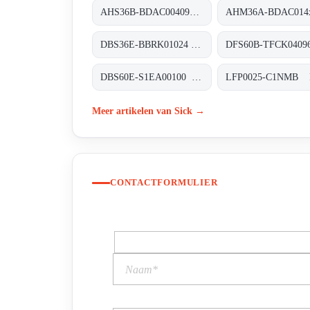
AHS36B-BDAC004096 Absolut-Encoder, AHS36B-BDAC004096
DBS36E-BBRK01024 Inkremental-Encoder, DBS36E-BBRK01024
DBS60E-S1EA00100 Inkremental-Encoder, DBS60E-S1EA00100
Meer artikelen van Sick →
CONTACTFORMULIER