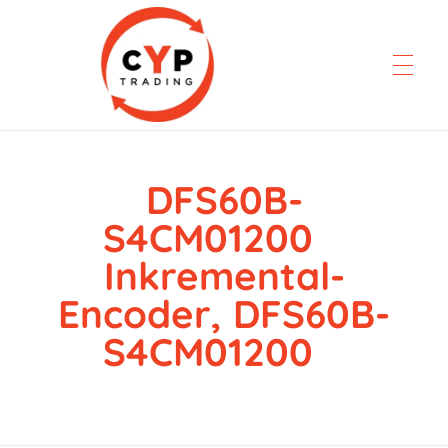
DFS60B-
CYP Trading
Professionelle Ersatzteilbeschaffung
S4CM01200
Inkremental-
Encoder, DFS60B-
S4CM01200