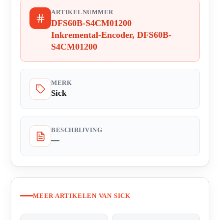
ARTIKELNUMMER
DFS60B-S4CM01200
Inkremental-Encoder, DFS60B-
S4CM01200
MERK
Sick
BESCHRIJVING
—
MEER ARTIKELEN VAN SICK