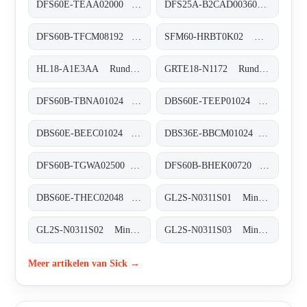
DFS60E-TEAA02000 Inkremental-Encoder, DFS60E-TEAA02000
DFS25A-B2CAD003600 Inkremental-Encoder, DFS25A-B2CAD003600
DFS60B-TFCM08192 Inkremental-Encoder, DFS60B-TFCM08192
SFM60-HRBT0K02 Motor-Feedback-Systeme rotativ HIPERFACE®, SFM60-HRBT0K02
HL18-A1E3AA Rund-Lichtschranken, HL18-A1E3AA
GRTE18-N1172 Rund-Lichtschranken, GRTE18-N1172
DFS60B-TBNA01024 Inkremental-Encoder, DFS60B-TBNA01024
DBS60E-TEEP01024 Inkremental-Encoder, DBS60E-TEEP01024
DBS60E-BEEC01024 Inkremental-Encoder, DBS60E-BEEC01024
DBS36E-BBCM01024 Inkremental-Encoder, DBS36E-BBCM01024
DFS60B-TGWA02500 Inkremental-Encoder, DFS60B-TGWA02500
DFS60B-BHEK00720 Inkremental-Encoder, DFS60B-BHEK00720
DBS60E-THEC02048 Inkremental-Encoder, DBS60E-THEC02048
GL2S-N0311S01 Miniatur-Lichtschranken, GL2S-N0311S01
GL2S-N0311S02 Miniatur-Lichtschranken, GL2S-N0311S02
GL2S-N0311S03 Miniatur-Lichtschranken, GL2S-N0311S03
Meer artikelen van Sick →