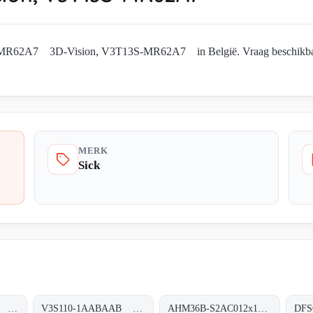
-MR62A7 3D-Vision, V3T13S-MR62A7 in België. Vraag beschikbaarhe
MERK
Sick
V3S110-1AAAAAA 3D-Vision, V3S110-1AAAAAA
V3S110-1AABAAB 3D-Vision, V3S110-1AABAAB
AHM36B-S2AC012x12 Absolut-Encoder, AHM36B-S2AC012x12