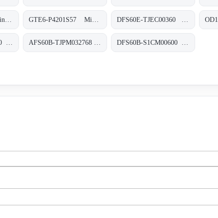
WSE2S-2P1430 Miniatur-Lichtschranken, WSE2S-2P1430
GTE6-P4201S57 Miniatur-Lichtschranken, GTE6-P4201S57
DFS60E-TJEC00360 Inkremental-Encoder, DFS60E-TJEC00360
DBS60E-TEEL05000 Inkremental-Encoder, DBS60E-TEEL05000
AFS60B-TJPM032768 Absolut-Encoder, AFS60B-TJPM032768
DFS60B-S1CM00600 Inkremental-Encoder, DFS60B-S1CM00600