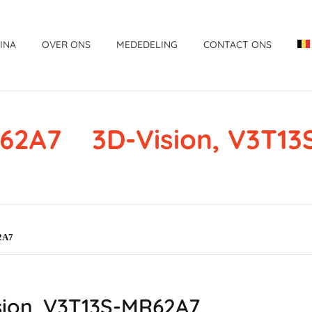
INA
OVER ONS
MEDEDELING
CONTACT ONS
62A7 3D-Vision, V3T
62A7
sion, V3T13S-MR62A7