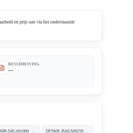
id en prijs aan via het onderstaande
BESCHRIJVING
—
DFS60B-S4UA01000 Inkremental-Encoder, DFS60B-S4UA01000
DFS60E-BAEA00250 Inkremental-Encoder, DFS60E-BAEA00250