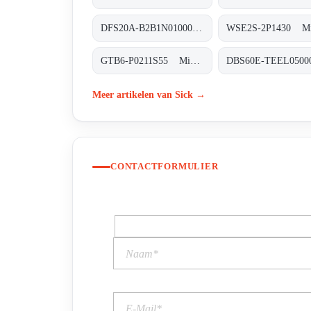
DFS20A-B2B1N010000 Inkremental-Encoder, DFS20A-B2B1N010000
GTB6-P0211S55 Miniatur-Lichtschranken, GTB6-P0211S55
Meer artikelen van Sick →
CONTACTFORMULIER