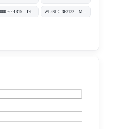
OD1000-6001R15 Displacement-Messsensoren, OD1000-6001R15
WL4SLG-3F3132 Miniatur-Lichtschranken, WL4SLG-3F3132