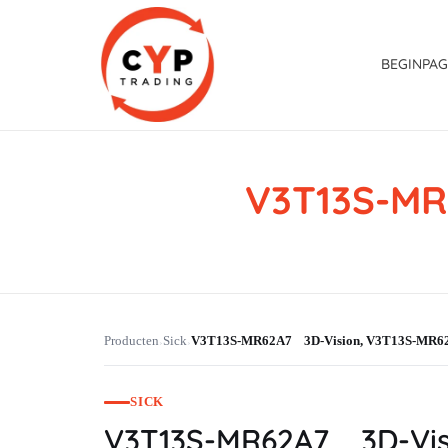
BEGINPAG
V3T13S-MR
CYP Trading
Professionelle Ersatzteilbeschaffung
Producten
Sick
V3T13S-MR62A7 3D-Vision, V3T13S-MR
›
›
SICK
V3T13S-MR62A7 3D-Vi