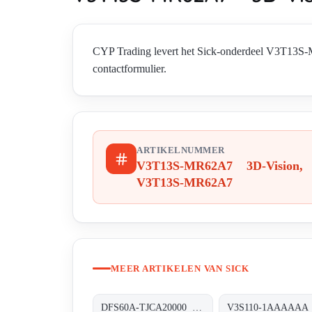
CYP Trading levert het Sick-onderdeel V3T13S
contactformulier.
ARTIKELNUMMER
V3T13S-MR62A7 3D-Vision,
V3T13S-MR62A7
MEER ARTIKELEN VAN SICK
DFS60A-TJCA20000 Inkremental-Encoder, DFS60A-TJCA20000