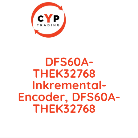
DFS60A-
CYP Trading
Professionelle Ersatzteilbeschaffung
THEK32768
Inkremental-
Encoder, DFS60A-
THEK32768