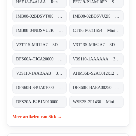
HSE18-P4A1AA Rund-Lichtschranken, HSE18-P4A1AA
PFG19-P1AM10PP Seilzug-Encoder, PFG19-P1AM10PP
IMB08-02BDSVT0K Induktive Näherungssensoren, IMB08-02BDSVT0K
IMB08-02BDSVU2K Induktive Näherungssensoren, IMB08-02BDSVU2K
IMB08-04NDSVU2K Induktive Näherungssensoren, IMB08-04NDSVU2K
GTB6-P0211S54 Miniatur-Lichtschranken, GTB6-P0211S54
V3T11S-MR12A7 3D-Vision, V3T11S-MR12A7
V3T13S-MR62A7 3D-Vision, V3T13S-MR62A7
DFS60A-TJCA20000 Inkremental-Encoder, DFS60A-TJCA20000
V3S110-1AAAAAA 3D-Vision, V3S110-1AAAAAA
V3S110-1AABAAB 3D-Vision, V3S110-1AABAAB
AHM36B-S2AC012x12 Absolut-Encoder, AHM36B-S2AC012x12
DFS60B-S4UA01000 Inkremental-Encoder, DFS60B-S4UA01000
DFS60E-BAEA00250 Inkremental-Encoder, DFS60E-BAEA00250
DFS20A-B2B1N010000 Inkremental-Encoder, DFS20A-B2B1N010000
WSE2S-2P1430 Miniatur-Lichtschranken, WSE2S-2P1430
Meer artikelen van Sick →