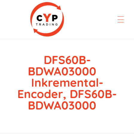
DFS60B-
CYP Trading
Professionelle Ersatzteilbeschaffung
BDWA03000
Inkremental-
Encoder, DFS60B-
BDWA03000