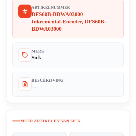
ARTIKELNUMMER
DFS60B-BDWA03000
Inkremental-Encoder, DFS60B-
BDWA03000
MERK
Sick
BESCHRIJVING
—
MEER ARTIKELEN VAN SICK