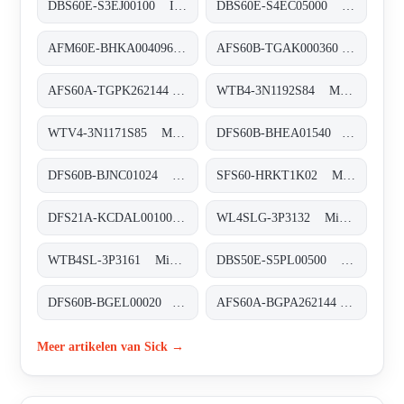
DBS60E-S3EJ00100 Inkremental-Encoder, DBS60E-S3EJ00100
DBS60E-S4EC05000 Inkremental-Encoder, DBS60E-S4EC05000
AFM60E-BHKA004096 Absolut-Encoder, AFM60E-BHKA004096
AFS60B-TGAK000360 Absolut-Encoder, AFS60B-TGAK000360
AFS60A-TGPK262144 Absolut-Encoder, AFS60A-TGPK262144
WTB4-3N1192S84 MultiTask-Lichtschranken, WTB4-3N1192S84
WTV4-3N1171S85 MultiTask-Lichtschranken, WTV4-3N1171S85
DFS60B-BHEA01540 Inkremental-Encoder, DFS60B-BHEA01540
DFS60B-BJNC01024 Inkremental-Encoder, DFS60B-BJNC01024
SFS60-HRKT1K02 Motor-Feedback-Systeme rotativ HIPERFACE®, SFS60-HRKT1K02
DFS21A-KCDAL001000 Inkremental-Encoder, DFS21A-KCDAL001000
WL4SLG-3P3132 Miniatur-Lichtschranken, WL4SLG-3P3132
WTB4SL-3P3161 Miniatur-Lichtschranken, WTB4SL-3P3161
DBS50E-S5PL00500 Inkremental-Encoder, DBS50E-S5PL00500
DFS60B-BGEL00020 Inkremental-Encoder, DFS60B-BGEL00020
AFS60A-BGPA262144 Absolut-Encoder, AFS60A-BGPA262144
Meer artikelen van Sick →