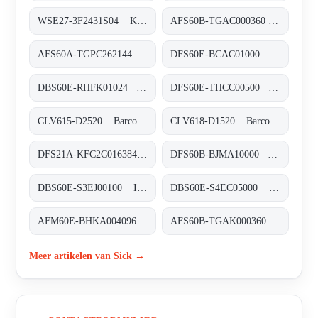
WSE27-3F2431S04 Kompakt-Lichtschranken, WSE27-3F2431S04
AFS60B-TGAC000360 Absolut-Encoder, AFS60B-TGAC000360
AFS60A-TGPC262144 Absolut-Encoder, AFS60A-TGPC262144
DFS60E-BCAC01000 Inkremental-Encoder, DFS60E-BCAC01000
DBS60E-RHFK01024 Inkremental-Encoder, DBS60E-RHFK01024
DFS60E-THCC00500 Inkremental-Encoder, DFS60E-THCC00500
CLV615-D2520 Barcodescanner, CLV615-D2520
CLV618-D1520 Barcodescanner, CLV618-D1520
DFS21A-KFC2C016384 Inkremental-Encoder, DFS21A-KFC2C016384
DFS60B-BJMA10000 Inkremental-Encoder, DFS60B-BJMA10000
DBS60E-S3EJ00100 Inkremental-Encoder, DBS60E-S3EJ00100
DBS60E-S4EC05000 Inkremental-Encoder, DBS60E-S4EC05000
AFM60E-BHKA004096 Absolut-Encoder, AFM60E-BHKA004096
AFS60B-TGAK000360 Absolut-Encoder, AFS60B-TGAK000360
Meer artikelen van Sick →