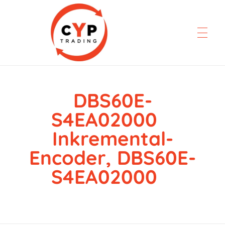
DBS60E-
CYP Trading
Professionelle Ersatzteilbeschaffung
S4EA02000
Inkremental-
Encoder, DBS60E-
S4EA02000