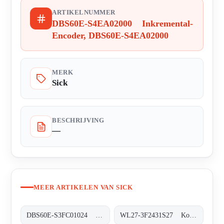
ARTIKELNUMMER
DBS60E-S4EA02000 Inkremental-
Encoder, DBS60E-S4EA02000
MERK
Sick
BESCHRIJVING
—
MEER ARTIKELEN VAN SICK
DBS60E-S3FC01024 Inkremental-Encoder, DBS60E-S3FC01024
WL27-3F2431S27 Kompakt-Lichtschranken, WL27-3F2431S27