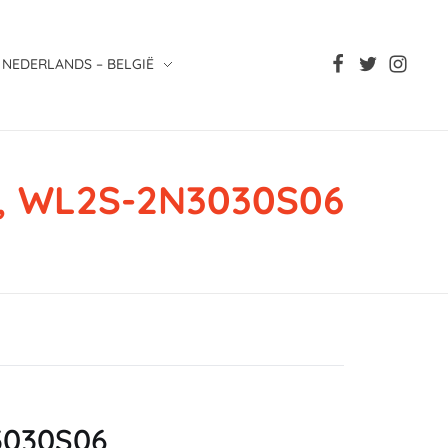
NEDERLANDS – BELGIË
n, WL2S-2N3030S06
N3030S06