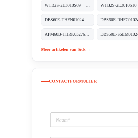
WTB2S-2E3010S09 Miniatur-Lichtschranken, WTB2S-2E3010S09
DBS60E-THFN01024 Inkremental-Encoder, DBS60E-THFN01024
AFM60B-THRK032768 Absolut-Encoder, AFM60B-THRK032768
Meer artikelen van Sick →
CONTACTFORMULIER