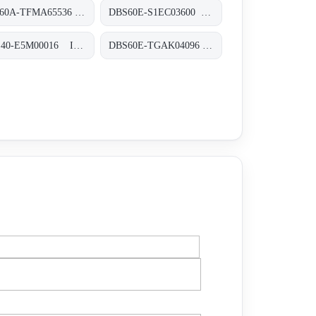
DFS60A-TFMA65536 Inkremental-Encoder, DFS60A-TFMA65536
DBS60E-S1EC03600 Inkremental-Encoder, DBS60E-S1EC03600
DKS40-E5M00016 Inkremental-Encoder, DKS40-E5M00016
DBS60E-TGAK04096 Inkremental-Encoder, DBS60E-TGAK04096