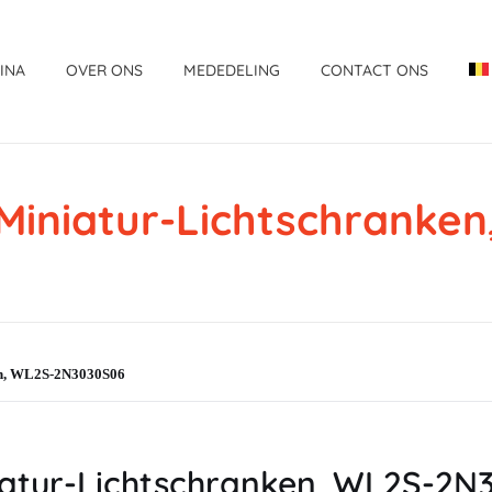
INA
OVER ONS
MEDEDELING
CONTACT ONS
iniatur-Lichtschranke
en, WL2S-2N3030S06
tur-Lichtschranken, WL2S-2