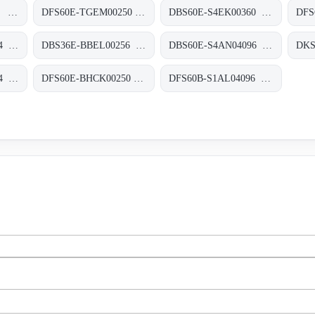
WTB2S-2E3010S10 Miniatur-Lichtschranken, WTB2S-2E3010S10
DFS60E-TGEM00250 Inkremental-Encoder, DFS60E-TGEM00250
DBS60E-S4EK00360 Inkremental-Encoder, DBS60E-S4EK00360
DBS60E-RHFC01024 Inkremental-Encoder, DBS60E-RHFC01024
DBS36E-BBEL00256 Inkremental-Encoder, DBS36E-BBEL00256
DBS60E-S4AN04096 Inkremental-Encoder, DBS60E-S4AN04096
DBS50E-S5EM01024 Inkremental-Encoder, DBS50E-S5EM01024
DFS60E-BHCK00250 Inkremental-Encoder, DFS60E-BHCK00250
DFS60B-S1AL04096 Inkremental-Encoder, DFS60B-S1AL04096