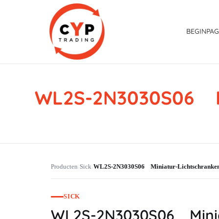
BEGINPAG
WL2S-2N3030S06 M
CYP Trading
Professionelle Ersatzteilbeschaffung
Producten
Sick
WL2S-2N3030S06 Miniatur-Lichtschrank
›
›
SICK
WL2S-2N3030S06 Minia