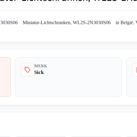
N3030S06 Miniatur-Lichtschranken, WL2S-2N3030S06 in België. Vraa
MERK
Sick