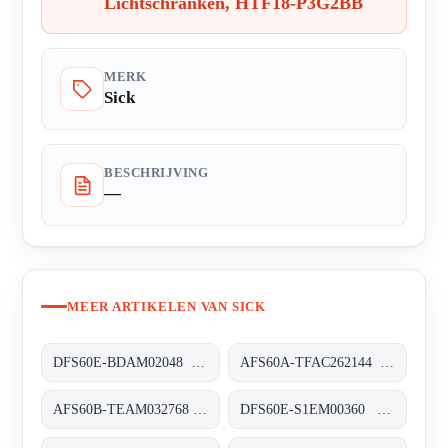
Lichtschranken, HTF18-P3G2BB
MERK
Sick
BESCHRIJVING
—
MEER ARTIKELEN VAN SICK
DFS60E-BDAM02048 Inkremental-Encoder, DFS60E-BDAM02048
AFS60A-TFAC262144 Absolut-Encoder, AFS60A-TFAC262144
AFS60B-TEAM032768 Absolut-Encoder, AFS60B-TEAM032768
DFS60E-S1EM00360 Inkremental-Encoder, DFS60E-S1EM00360