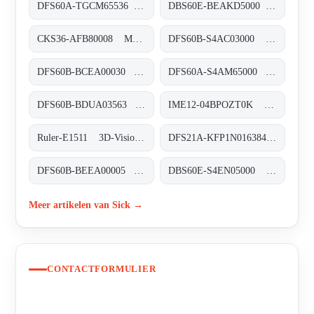
DFS60A-TGCM65536 Inkremental-Encoder, DFS60A-TGCM65536
DBS60E-BEAKD5000 Inkremental-Encoder, DBS60E-BEAKD5000
CKS36-AFB80008 Motor-Feedback-Systeme rotativ inkremental mit Kommutierung, CKS36-AFB80008
DFS60B-S4AC03000 Inkremental-Encoder, DFS60B-S4AC03000
DFS60B-BCEA00030 Inkremental-Encoder, DFS60B-BCEA00030
DFS60A-S4AM65000 Inkremental-Encoder, DFS60A-S4AM65000
DFS60B-BDUA03563 Inkremental-Encoder, DFS60B-BDUA03563
IME12-04BPOZT0K Induktive Näherungssensoren, IME12-04BPOZT0K
Ruler-E1511 3D-Vision, Ruler-E1511
DFS21A-KFP1N016384 Inkremental-Encoder, DFS21A-KFP1N016384
DFS60B-BEEA00005 Inkremental-Encoder, DFS60B-BEEA00005
DBS60E-S4EN05000 Inkremental-Encoder, DBS60E-S4EN05000
Meer artikelen van Sick →
CONTACTFORMULIER