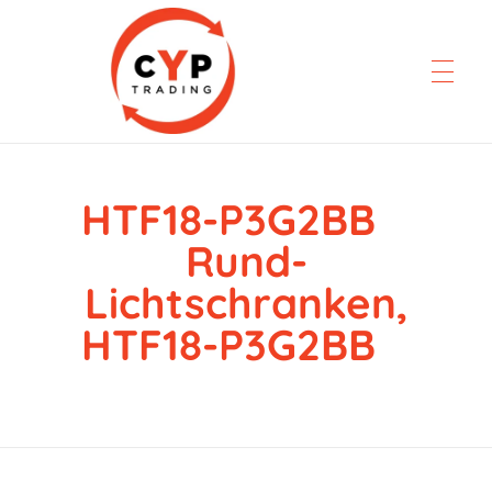
HTF18-P3G2BB
CYP Trading
Professionelle Ersatzteilbeschaffung
Rund-
Lichtschranken,
HTF18-P3G2BB