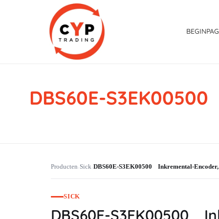
BEGINPAG
DBS60E-S3EK00500 
CYP Trading
Professionelle Ersatzteilbeschaffung
Producten
Sick
DBS60E-S3EK00500 Inkremental-Encode
›
›
SICK
DBS60E-S3EK00500 In