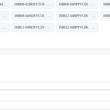
AFM60A-S4TA262144 Absolut-Encoder, AFM60A-S4TA262144
IMB08-02BDSVTOS Induktive Näherungssensoren, IMB08-02BDSVTOS
IMB08-04NPPVC0S Induktive Näherungssensoren, IMB08-04NPPVC0S
DFS60B-S4VA01524 Inkremental-Encoder, DFS60B-S4VA01524
IMB08-04NDSVU2S Induktive Näherungssensoren, IMB08-04NDSVU2S
IMB12-04BPPVC0S Induktive Näherungssensoren, IMB12-04BPPVC0S
IMB12-04BDSVC0S Induktive Näherungssensoren, IMB12-04BDSVC0S
IMB12-04BDSVU2S Induktive Näherungssensoren, IMB12-04BDSVU2S
IMB12-04BPPVC0K Induktive Näherungssensoren, IMB12-04BPPVC0K