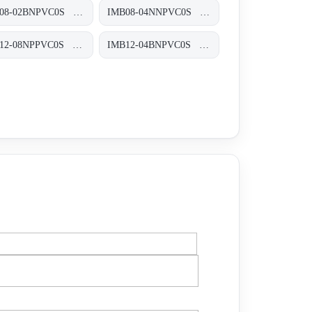
IMB08-02BNPVC0S Induktive Näherungssensoren, IMB08-02BNPVC0S
IMB08-04NNPVC0S Induktive Näherungssensoren, IMB08-04NNPVC0S
IMB12-08NPPVC0S Induktive Näherungssensoren, IMB12-08NPPVC0S
IMB12-04BNPVC0S Induktive Näherungssensoren, IMB12-04BNPVC0S