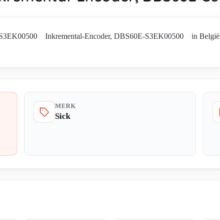
-S3EK00500 Inkremental-Encoder, DBS60E-S3EK00500 in België. Vra
MERK
Sick