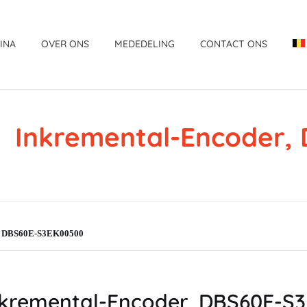
INA
OVER ONS
MEDEDELING
CONTACT ONS
Inkremental-Encoder
r, DBS60E-S3EK00500
kremental-Encoder, DBS60E-