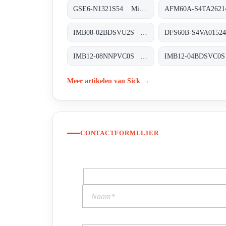
GSE6-N1321S54 Miniatur-Lichtschranken, GSE6-N1321S54
IMB08-02BDSVU2S Induktive Näherungssensoren, IMB08-02BDSVU2S
IMB12-08NNPVC0S Induktive Näherungssensoren, IMB12-08NNPVC0S
Meer artikelen van Sick →
CONTACTFORMULIER