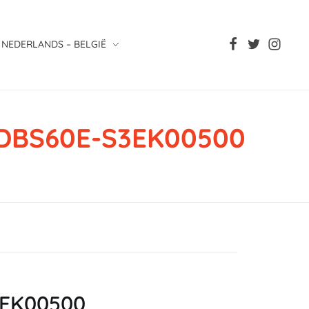
NEDERLANDS – BELGIË
, DBS60E-S3EK00500
S3EK00500