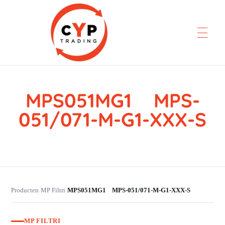
MPS051MG1 MPS-
CYP Trading
Professionelle Ersatzteilbeschaffung
051/071-M-G1-XXX-S
Producten
MP Filtri
MPS051MG1 MPS-051/071-M-G1-XXX-S
›
›
MP FILTRI