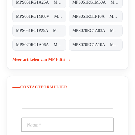
MPS051RG1A25A MPS-051-R-G1-A25-A
MPS051RG1M60A MPS-051-R-G1-M60-A
MPS051RG1M60V MPS-051-R-G1-M60-V
MPS051RG1P10A MPS-051-R-G1-P10-A
MPS051RG1P25A MPS-051-R-G1-P25-A
MPS070RG1A03A MPS-070-R-G1-A03-A-T
MPS070RG1A06A MPS-070-R-G1-A06-A-T
MPS070RG1A10A MPS-070-R-G1-A10-A-T
Meer artikelen van MP Filtri →
CONTACTFORMULIER