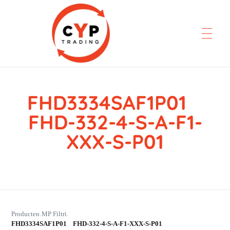
FHD3334SAF1P01
CYP Trading
Professionelle Ersatzteilbeschaffung
FHD-332-4-S-A-F1-
XXX-S-P01
Producten
MP Filtri
›
›
FHD3334SAF1P01 FHD-332-4-S-A-F1-XXX-S-P01