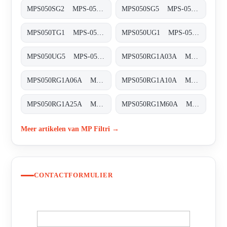
MPS050SG2 MPS-050/070-S-G2-XXX-T
MPS050SG5 MPS-050/070-S-G5-XXX-T
MPS050TG1 MPS-050/070-T-G1-XXX-T
MPS050UG1 MPS-050/070-U-G1-XXX-T
MPS050UG5 MPS-050/070-U-G5-XXX-T
MPS050RG1A03A MPS-050-R-G1-A03-A-T
MPS050RG1A06A MPS-050-R-G1-A06-A-T
MPS050RG1A10A MPS-050-R-G1-A10-A-T
MPS050RG1A25A MPS-050-R-G1-A25-A-T
MPS050RG1M60A MPS-050-R-G1-M60-A-T
Meer artikelen van MP Filtri →
CONTACTFORMULIER