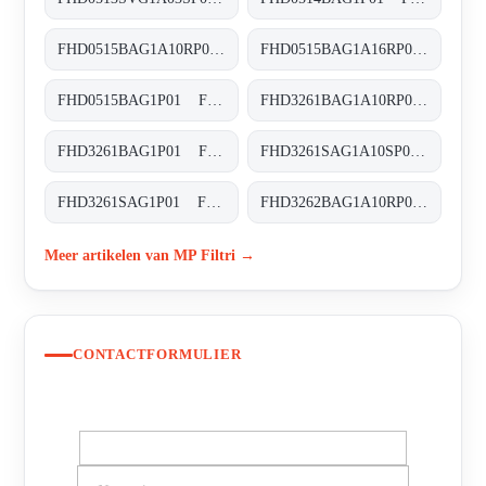
FHD0515BAG1A10RP01 FHD-051-5-B-A-G1-A10-R-P01
FHD0515BAG1A16RP01 FHD-051-5-B-A-G1-A16-R-P01
FHD0515BAG1P01 FHD-051-5-B-A-G1-XXX-P01
FHD3261BAG1A10RP01 FHD-326-1-B-A-G1-A10-R-P01
FHD3261BAG1P01 FHD-326-1-B-A-G1-XXX-P01
FHD3261SAG1A10SP01 FHD-326-1-S-A-G1-A10-S-P01-T2
FHD3261SAG1P01 FHD-326-1-S-A-G1-XXX-P01
FHD3262BAG1A10RP01 FHD-326-2-B-A-G1-A10-R-P01
Meer artikelen van MP Filtri →
CONTACTFORMULIER