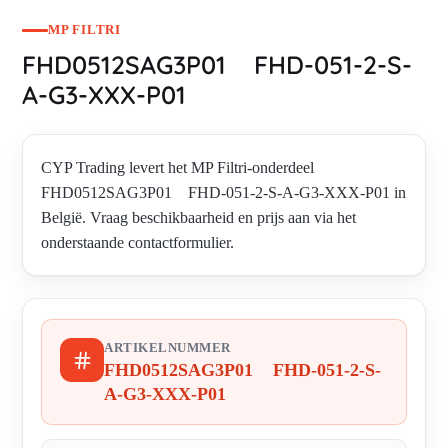
MP FILTRI
FHD0512SAG3P01 FHD-051-2-S-
A-G3-XXX-P01
CYP Trading levert het MP Filtri-onderdeel
FHD0512SAG3P01 FHD-051-2-S-A-G3-XXX-P01 in
België. Vraag beschikbaarheid en prijs aan via het
onderstaande contactformulier.
ARTIKELNUMMER
FHD0512SAG3P01 FHD-051-2-S-
A-G3-XXX-P01