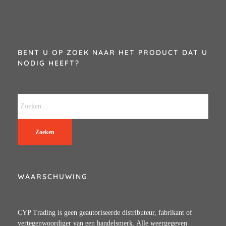
BENT U OP ZOEK NAAR HET PRODUCT DAT U
NODIG HEEFT?
Zoeken
WAARSCHUWING
CYP Trading is geen geautoriseerde distributeur, fabrikant of
vertegenwoordiger van een handelsmerk. Alle weergegeven