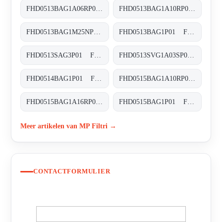
FHD0513BAG1A06RP01 FHD-051-3-B-A-G1-A06-R-P01
FHD0513BAG1A10RP01 FHD-051-3-B-A-G1-A10-R-P01
FHD0513BAG1M25NP01 FHD-051-3-B-A-G1-M25-N-P01
FHD0513BAG1P01 FHD-051-3-B-A-G1-XXX-P01
FHD0513SAG3P01 FHD-051-3-S-A-G3-XXX-P01
FHD0513SVG1A03SP01 FHD-051-3-S-V-G1-A03-S-P01
FHD0514BAG1P01 FHD-051-4-B-A-G1-XXX-P01
FHD0515BAG1A10RP01 FHD-051-5-B-A-G1-A10-R-P01
FHD0515BAG1A16RP01 FHD-051-5-B-A-G1-A16-R-P01
FHD0515BAG1P01 FHD-051-5-B-A-G1-XXX-P01
Meer artikelen van MP Filtri →
CONTACTFORMULIER