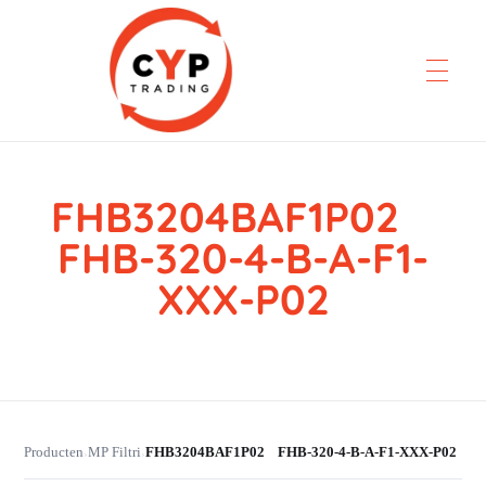
FHB3204BAF1P02
CYP Trading
Professionelle Ersatzteilbeschaffung
FHB-320-4-B-A-F1-
XXX-P02
Producten
MP Filtri
FHB3204BAF1P02 FHB-320-4-B-A-F1-XXX-P02
›
›