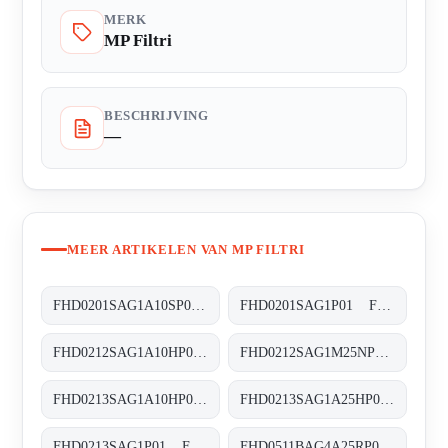
MERK
MP Filtri
BESCHRIJVING
—
MEER ARTIKELEN VAN MP FILTRI
FHD0201SAG1A10SP01 FHD-020-1-S-A-G1-A10-S-P01
FHD0201SAG1P01 FHD-020-1-S-A-G1-XXX-P01
FHD0212SAG1A10HP01 FHD-021-2-S-A-G1-A10-H-P01
FHD0212SAG1M25NP01 FHD-021-2-S-A-G1-M25-N-P01
FHD0213SAG1A10HP01 FHD-021-3-S-A-G1-A10-H-P01
FHD0213SAG1A25HP01 FHD-021-3-S-A-G1-A25-H-P01
FHD0213SAG1P01 FHD-021-3-S-A-G1-XXX-P01
FHD0511BAG4A25RP01 FHD-051-1-B-A-G4-A25-R-P01