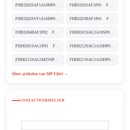
FHB3202SAF1A10HP01 FHB-320-2-S-A-F1-A10-H-P01
FHB3202SAF1P01 FHB-320-2-S-A-F1-XXX-P01
FHB3202SVF1A16HP01 FHB-320-2-S-V-F1-A16-H-P01
FHB3203BAF1P01 FHB-320-3-B-A-F1-XXX-P01
FHB3204BAF1P02 FHB-320-4-B-A-F1-XXX-P02
FHD0201SAG1A10SP01 FHD-020-1-S-A-G1-A10-S-P01
FHD0201SAG1P01 FHD-020-1-S-A-G1-XXX-P01
FHD0212SAG1A10HP01 FHD-021-2-S-A-G1-A10-H-P01
FHD0212SAG1M25NP01 FHD-021-2-S-A-G1-M25-N-P01
FHD0213SAG1A10HP01 FHD-021-3-S-A-G1-A10-H-P01
Meer artikelen van MP Filtri →
CONTACTFORMULIER