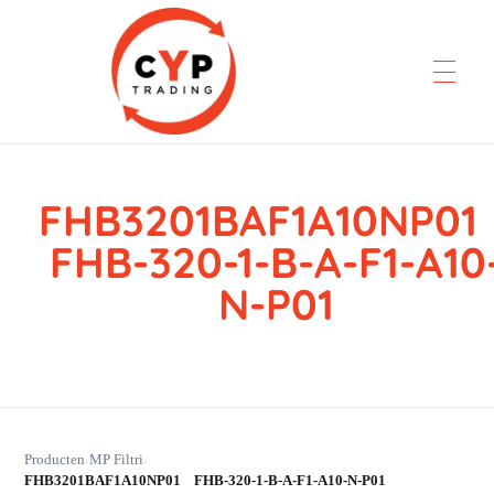
FHB3201BAF1A10NP0
CYP Trading
Professionelle Ersatzteilbeschaffung
FHB-320-1-B-A-F1-A10
N-P01
Producten
MP Filtri
›
›
FHB3201BAF1A10NP01 FHB-320-1-B-A-F1-A10-N-P01