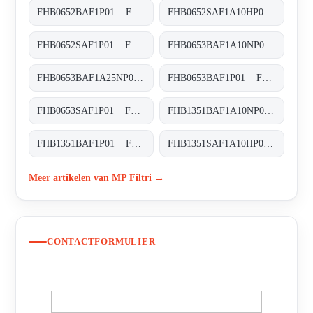
FHB0652BAF1P01 FHB-065-2-B-A-F1-XXX-P01
FHB0652SAF1A10HP01 FHB-065-2-S-A-F1-A10-H-P01
FHB0652SAF1P01 FHB-065-2-S-A-F1-XXX-P01
FHB0653BAF1A10NP01 FHB-065-3-B-A-F1-A10-N-P01
FHB0653BAF1A25NP01 FHB-065-3-B-A-F1-A25-N-P01
FHB0653BAF1P01 FHB-065-3-B-A-F1-XXX-P01
FHB0653SAF1P01 FHB-065-3-S-A-F1-XXX-P01
FHB1351BAF1A10NP01 FHB-135-1-B-A-F1-A10-N-P01
FHB1351BAF1P01 FHB-135-1-B-A-F1-XXX-P01
FHB1351SAF1A10HP01 FHB-135-1-S-A-F1-A10-H-P01
Meer artikelen van MP Filtri →
CONTACTFORMULIER