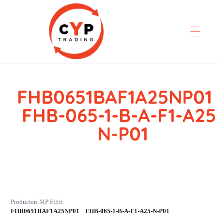
FHB0651BAF1A25NP0
CYP Trading
Professionelle Ersatzteilbeschaffung
FHB-065-1-B-A-F1-A25
N-P01
Producten
MP Filtri
›
›
FHB0651BAF1A25NP01 FHB-065-1-B-A-F1-A25-N-P01