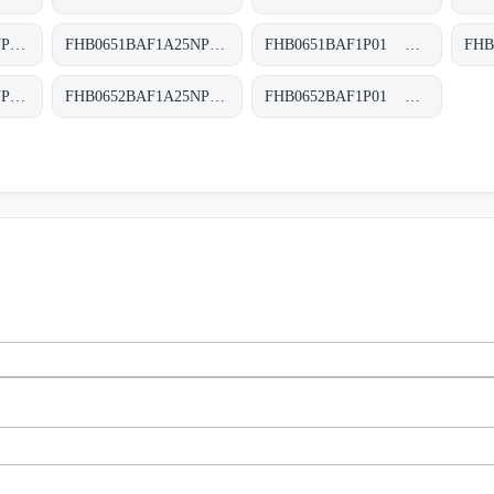
FHB0651BAF1A10NP03 FHB-065-1-B-A-F1-A10-N-P03
FHB0651BAF1A25NP01 FHB-065-1-B-A-F1-A25-N-P01
FHB0651BAF1P01 FHB-065-1-B-A-F1-XXX-P01
FHB0652BAF1A10NP01 FHB-065-2-B-A-F1-A10-N-P01
FHB0652BAF1A25NP01 FHB-065-2-B-A-F1-A25-N-P01
FHB0652BAF1P01 FHB-065-2-B-A-F1-XXX-P01