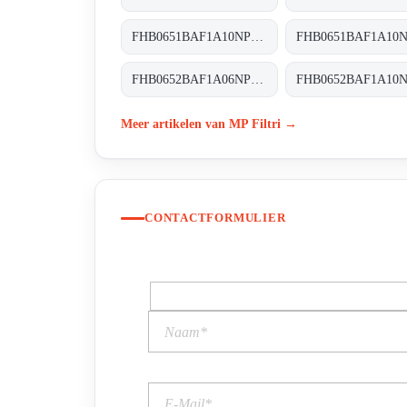
FHB0651BAF1A10NP01 FHB-065-1-B-A-F1-A10-N-P01
FHB0652BAF1A06NP01 FHB-065-2-B-A-F1-A06-N-P01
Meer artikelen van MP Filtri →
CONTACTFORMULIER