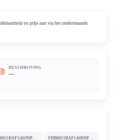
aarheid en prijs aan via het onderstaande
BESCHRIJVING
—
FHB0651BAF1A03NP03 FHB-065-1-B-A-F1-A03-N-P01
FHB0651BAF1A06NP01 FHB-065-1-B-A-F1-A06-N-P01