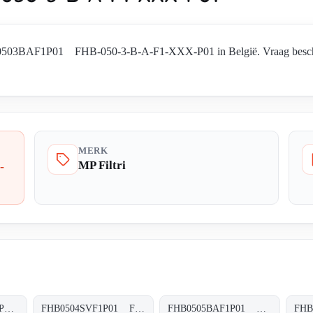
HB0503BAF1P01 FHB-050-3-B-A-F1-XXX-P01 in België. Vraag beschikb
MERK
MP Filtri
-
FHB0504SVF1A16SP01 FHB-050-4-S-V-F1-A16-S-P01
FHB0504SVF1P01 FHB-050-4-S-V-F1-XXX-P01
FHB0505BAF1P01 FHB-050-5-B-A-F1-XXX-P01