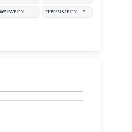
FHB0651BVF1P01 FHB-065-1-B-V-F1-XXX-P01
FHB0651SAF1P01 FHB-065-1-S-A-F1-XXX-P01