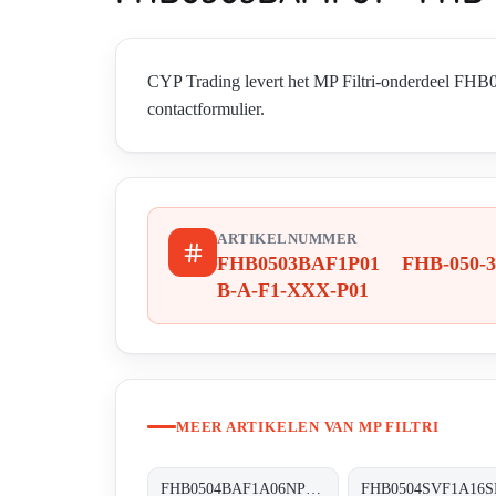
CYP Trading levert het MP Filtri-onderdeel F
contactformulier.
ARTIKELNUMMER
FHB0503BAF1P01 FHB-050-3
B-A-F1-XXX-P01
MEER ARTIKELEN VAN MP FILTRI
FHB0504BAF1A06NP01 FHB-050-4-B-A-F1-A06-N-P01