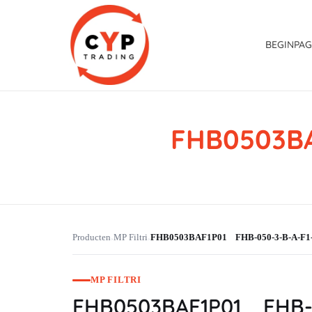
BEGINPAG
FHB0503BA
CYP Trading
Professionelle Ersatzteilbeschaffung
Producten
MP Filtri
FHB0503BAF1P01 FHB-050-3-B-A-F1
›
›
MP FILTRI
FHB0503BAF1P01 FHB-0