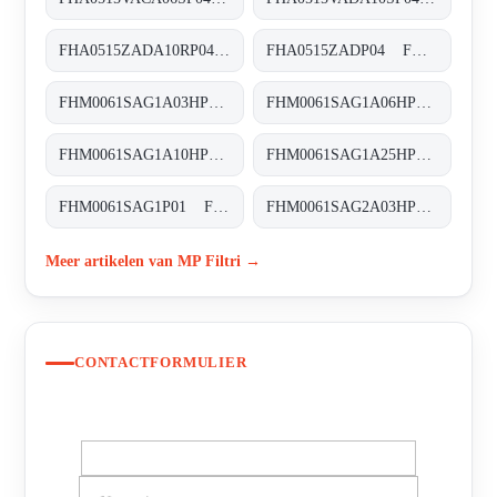
FHA0515ZADA10RP04 FHA-051-5-Z-A-D-A10-R-P04
FHA0515ZADP04 FHA-051-5-Z-A-D-XXX-P04
FHM0061SAG1A03HP01 FHM-006-1-S-A-G1-A03-H-P01
FHM0061SAG1A06HP01 FHM-006-1-S-A-G1-A06-H-P01
FHM0061SAG1A10HP01 FHM-006-1-S-A-G1-A10-H-P01
FHM0061SAG1A25HP01 FHM-006-1-S-A-G1-A25-H-P01
FHM0061SAG1P01 FHM-006-1-S-A-G1-XXX-S
FHM0061SAG2A03HP01 FHM-006-1-S-A-G2-A03-H-P01
Meer artikelen van MP Filtri →
CONTACTFORMULIER