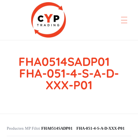
FHA0514SADP01
CYP Trading
Professionelle Ersatzteilbeschaffung
FHA-051-4-S-A-D-
XXX-P01
Producten
MP Filtri
FHA0514SADP01 FHA-051-4-S-A-D-XXX-P01
›
›