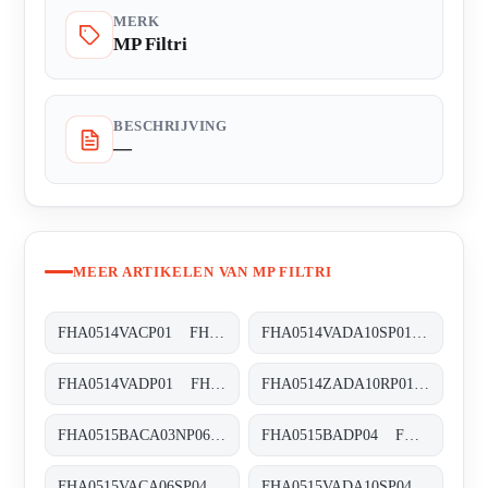
MERK
MP Filtri
BESCHRIJVING
—
MEER ARTIKELEN VAN MP FILTRI
FHA0514VACP01 FHA-051-4-V-A-C-XXX-P01
FHA0514VADA10SP01 FHA-051-4-V-A-D-A10-S-P01
FHA0514VADP01 FHA-051-4-V-A-D-XXX-P01
FHA0514ZADA10RP01 FHA-051-4-Z-A-D-A10-R-P01
FHA0515BACA03NP06 FHA-051-5-B-A-C-A03-N-P06
FHA0515BADP04 FHA-051-5-B-A-D-XXX-P04
FHA0515VACA06SP04 FHA-051-5-V-A-C-A06-S-P04
FHA0515VADA10SP04 FHA-051-5-V-A-D-A10-S-P01