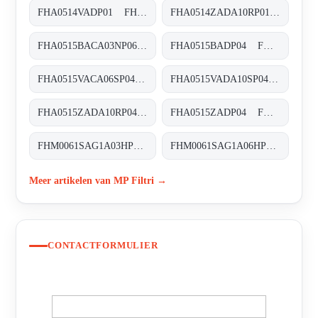
FHA0514VADP01 FHA-051-4-V-A-D-XXX-P01
FHA0514ZADA10RP01 FHA-051-4-Z-A-D-A10-R-P01
FHA0515BACA03NP06 FHA-051-5-B-A-C-A03-N-P06
FHA0515BADP04 FHA-051-5-B-A-D-XXX-P04
FHA0515VACA06SP04 FHA-051-5-V-A-C-A06-S-P04
FHA0515VADA10SP04 FHA-051-5-V-A-D-A10-S-P01
FHA0515ZADA10RP04 FHA-051-5-Z-A-D-A10-R-P04
FHA0515ZADP04 FHA-051-5-Z-A-D-XXX-P04
FHM0061SAG1A03HP01 FHM-006-1-S-A-G1-A03-H-P01
FHM0061SAG1A06HP01 FHM-006-1-S-A-G1-A06-H-P01
Meer artikelen van MP Filtri →
CONTACTFORMULIER