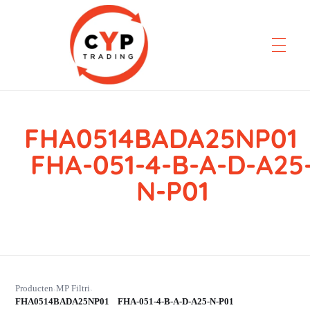
FHA0514BADA25NP0
CYP Trading
Professionelle Ersatzteilbeschaffung
FHA-051-4-B-A-D-A25
N-P01
Producten
MP Filtri
›
›
FHA0514BADA25NP01 FHA-051-4-B-A-D-A25-N-P01