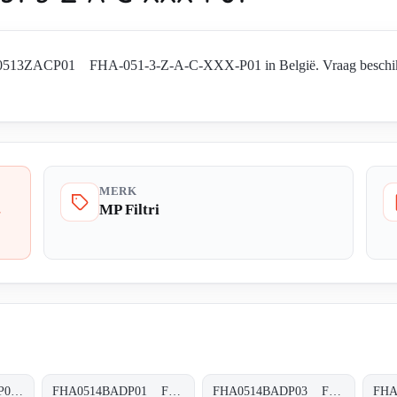
HA0513ZACP01 FHA-051-3-Z-A-C-XXX-P01 in België. Vraag beschikbaa
MERK
MP Filtri
-
FHA0514BADA25NP01 FHA-051-4-B-A-D-A25-N-P01
FHA0514BADP01 FHA-051-4-B-A-D-XXX-P01
FHA0514BADP03 FHA-051-4-B-A-D-XXX-P03