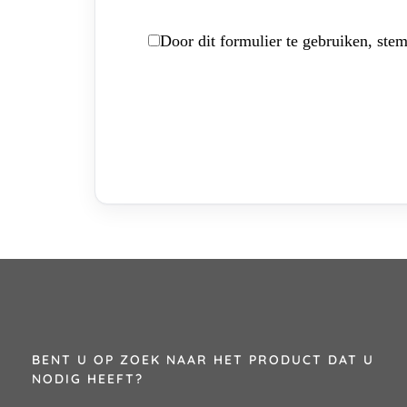
Door dit formulier te gebruiken, stem
BENT U OP ZOEK NAAR HET PRODUCT DAT U
NODIG HEEFT?