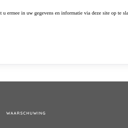
t u ermee in uw gegevens en informatie via deze site op te sl
WAARSCHUWING