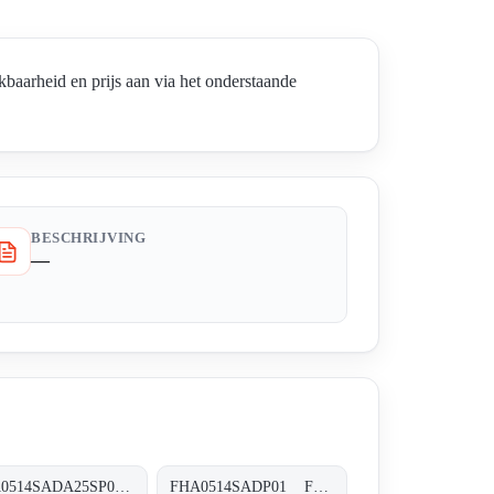
rheid en prijs aan via het onderstaande
BESCHRIJVING
—
FHA0514SADA25SP01 FHA-051-4-S-A-D-A25-S-P01
FHA0514SADP01 FHA-051-4-S-A-D-XXX-P01